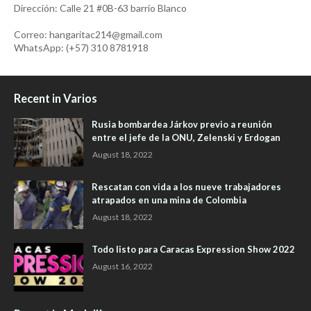
Dirección: Calle 21 #0B-63 barrio Blanco
Correo: hangaritac214@gmail.com
WhatsApp: (+57) 310 8781918
Recent in Varios
Rusia bombardea Járkov previo a reunión
entre el jefe de la ONU, Zelenski y Erdogan
August 18, 2022
Rescatan con vida a los nueve trabajadores
atrapados en una mina de Colombia
August 18, 2022
Todo listo para Caracas Expression Show 2022
August 16, 2022