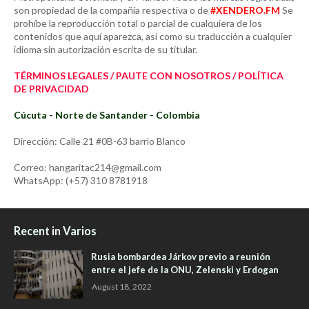
son propiedad de la compañía respectiva o de
#XENDERO.FM
Se
prohíbe la reproducción total o parcial de cualquiera de los
contenidos que aquí aparezca, así como su traducción a cualquier
idioma sin autorización escrita de su titular.
TÉRMINOS LEGALES / PAUTE CON NOSOTROS / POLÍTICA
DE PRIVACIDAD
Cúcuta - Norte de Santander - Colombia
Dirección: Calle 21 #0B-63 barrio Blanco
Correo: hangaritac214@gmail.com
WhatsApp: (+57) 310 8781918
Recent in Varios
Rusia bombardea Járkov previo a reunión
entre el jefe de la ONU, Zelenski y Erdogan
August 18, 2022