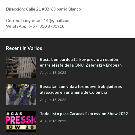
Dirección: Calle 21 #0B-63 barrio Blanco
Correo: hangaritac214@gmail.com
WhatsApp: (+57) 310 8781918
Recent in Varios
Rusia bombardea Járkov previo a reunión
entre el jefe de la ONU, Zelenski y Erdogan
August 18, 2022
Rescatan con vida a los nueve trabajadores
atrapados en una mina de Colombia
August 18, 2022
Todo listo para Caracas Expression Show 2022
August 16, 2022