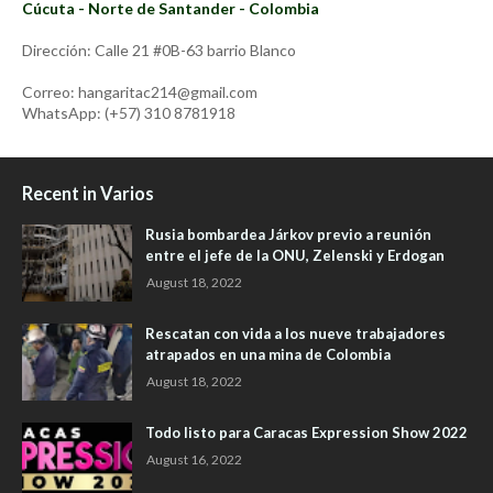
Cúcuta - Norte de Santander - Colombia
Dirección: Calle 21 #0B-63 barrio Blanco
Correo: hangaritac214@gmail.com
WhatsApp: (+57) 310 8781918
Recent in Varios
Rusia bombardea Járkov previo a reunión
entre el jefe de la ONU, Zelenski y Erdogan
August 18, 2022
Rescatan con vida a los nueve trabajadores
atrapados en una mina de Colombia
August 18, 2022
Todo listo para Caracas Expression Show 2022
August 16, 2022