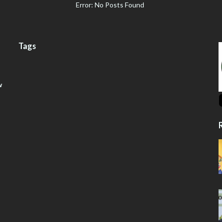
Error: No Posts Found
Tags
w
R