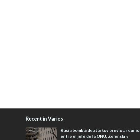
Recent in Varios
Rusia bombardea Járkov previo a reunió
entre el jefe de la ONU, Zelenski y