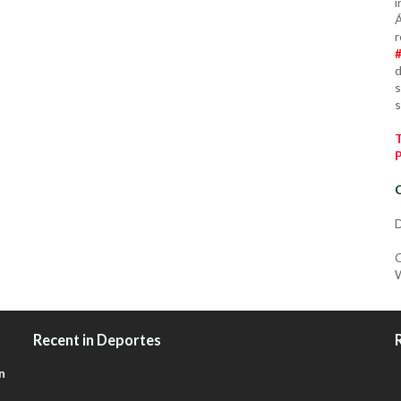
i
Á
r
d
s
s
C
D
C
W
Recent in Deportes
n