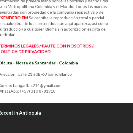
nformación de primera mano sobre las noticias y hechos del
rea Metropolitana Colombia y el Mundo. Todos las marcas
egistradas son propiedad de la compañía respectiva o de
#XENDERO.FM
Se prohíbe la reproducción total o parcial
e cualquiera de los contenidos que aquí aparezca, así como
u traducción a cualquier idioma sin autorización escrita de
u titular.
TÉRMINOS LEGALES / PAUTE CON NOSOTROS /
POLÍTICA DE PRIVACIDAD
úcuta - Norte de Santander - Colombia
irección: Calle 21 #0B-63 barrio Blanco
orreo: hangaritac214@gmail.com
hatsApp: (+57) 310 8781918
Recent in Antioquía