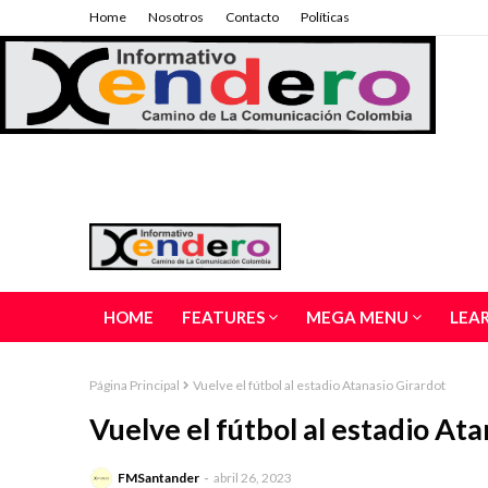
Home
Nosotros
Contacto
Políticas
HOME
FEATURES
MEGA MENU
LEA
Página Principal
Vuelve el fútbol al estadio Atanasio Girardot
Vuelve el fútbol al estadio At
FMSantander
abril 26, 2023