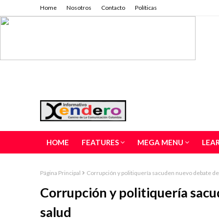
Home
Nosotros
Contacto
Políticas
HOME
FEATURES
MEGA MENU
LEA
Página Principal
Corrupción y politiquería sacuden nuevo debate de 
Corrupción y politiquería sac
salud