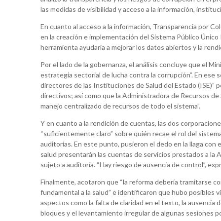
las medidas de visibilidad y acceso a la información, instit
En cuanto al acceso a la información, Transparencia por Co
en la creación e implementación del Sistema Público Único
herramienta ayudaría a mejorar los datos abiertos y la rend
Por el lado de la gobernanza, el análisis concluye que el Mi
estrategia sectorial de lucha contra la corrupción”. En ese
directores de las Instituciones de Salud del Estado (ISE)” po
directivos; así como que la Administradora de Recursos de
manejo centralizado de recursos de todo el sistema”.
Y en cuanto a la rendición de cuentas, las dos corporacion
“suficientemente claro” sobre quién recae el rol del sistema 
auditorías. En este punto, pusieron el dedo en la llaga con 
salud presentarán las cuentas de servicios prestados a la 
sujeto a auditoría. “Hay riesgo de ausencia de control”, e
Finalmente, acotaron que “la reforma debería tramitarse co
fundamental a la salud” e identificaron que hubo posibles 
aspectos como la falta de claridad en el texto, la ausencia d
bloques y el levantamiento irregular de algunas sesiones po