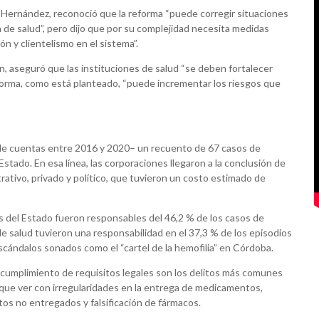
s Hernández, reconoció que la reforma “puede corregir situaciones
 de salud”, pero dijo que por su complejidad necesita medidas
ón y clientelismo en el sistema”.
n, aseguró que las instituciones de salud “se deben fortalecer
eforma, como está planteado, “puede incrementar los riesgos que
 de cuentas entre 2016 y 2020– un recuento de 67 casos de
Estado. En esa línea, las corporaciones llegaron a la conclusión de
trativo, privado y político, que tuvieron un costo estimado de
s del Estado fueron responsables del 46,2 % de los casos de
de salud tuvieron una responsabilidad en el 37,3 % de los episodios
cándalos sonados como el “cartel de la hemofilia” en Córdoba.
n cumplimiento de requisitos legales son los delitos más comunes
 que ver con irregularidades en la entrega de medicamentos,
tos no entregados y falsificación de fármacos.