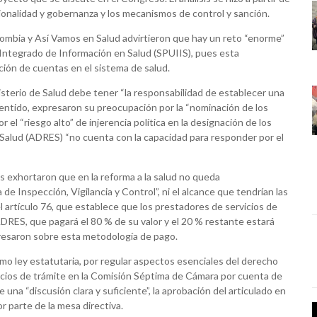
ucionalidad y gobernanza y los mecanismos de control y sanción.
lombia y Así Vamos en Salud advirtieron que hay un reto “enorme”
 Integrado de Información en Salud (SPUIIS), pues esta
ición de cuentas en el sistema de salud.
nisterio de Salud debe tener “la responsabilidad de establecer una
 sentido, expresaron su preocupación por la “nominación de los
r el “riesgo alto” de injerencia política en la designación de los
 Salud (ADRES) “no cuenta con la capacidad para responder por el
es exhortaron que en la reforma a la salud no queda
de Inspección, Vigilancia y Control”, ni el alcance que tendrían las
el artículo 76, que establece que los prestadores de servicios de
ADRES, que pagará el 80 % de su valor y el 20 % restante estará
xpresaron sobre esta metodología de pago.
mo ley estatutaria, por regular aspectos esenciales del derecho
vicios de trámite en la Comisión Séptima de Cámara por cuenta de
e una “discusión clara y suficiente”, la aprobación del articulado en
r parte de la mesa directiva.