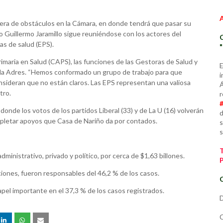
era de obstáculos en la Cámara, en donde tendrá que pasar su
o Guillermo Jaramillo sigue reuniéndose con los actores del
s de salud (EPS).
maria en Salud (CAPS), las funciones de las Gestoras de Salud y
E
de la Adres. “Hemos conformado un grupo de trabajo para que
i
sideran que no están claros. Las EPS representan una valiosa
Á
tro.
r
donde los votos de los partidos Liberal (33) y de La U (16) volverán
d
ompletar apoyos que Casa de Nariño da por contados.
s
s
dministrativo, privado y político, por cerca de $1,63 billones.
aciones, fueron responsables del 46,2 % de los casos.
C
apel importante en el 37,3 % de los casos registrados.
D
C