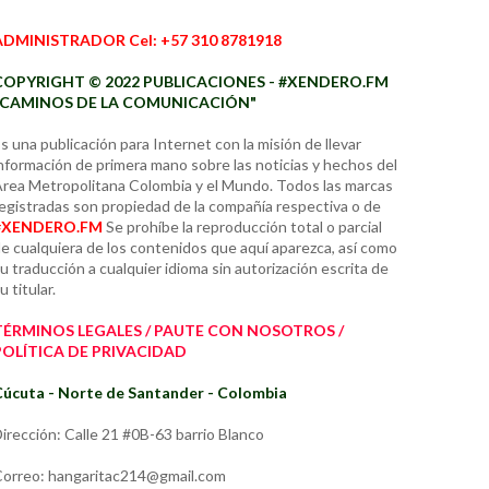
ADMINISTRADOR Cel: +57 310 8781918
COPYRIGHT © 2022 PUBLICACIONES - #XENDERO.FM
"CAMINOS DE LA COMUNICACIÓN"
s una publicación para Internet con la misión de llevar
nformación de primera mano sobre las noticias y hechos del
rea Metropolitana Colombia y el Mundo. Todos las marcas
egistradas son propiedad de la compañía respectiva o de
#XENDERO.FM
Se prohíbe la reproducción total o parcial
e cualquiera de los contenidos que aquí aparezca, así como
u traducción a cualquier idioma sin autorización escrita de
u titular.
TÉRMINOS LEGALES / PAUTE CON NOSOTROS /
POLÍTICA DE PRIVACIDAD
úcuta - Norte de Santander - Colombia
irección: Calle 21 #0B-63 barrio Blanco
orreo: hangaritac214@gmail.com