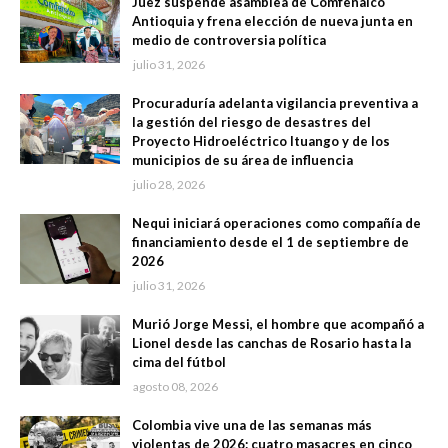
Juez suspende asamblea de Comfenalco
Antioquia y frena elección de nueva junta en
medio de controversia política
julio 31, 2026
Procuraduría adelanta vigilancia preventiva a
la gestión del riesgo de desastres del
Proyecto Hidroeléctrico Ituango y de los
municipios de su área de influencia
julio 28, 2026
Nequi iniciará operaciones como compañía de
financiamiento desde el 1 de septiembre de
2026
julio 31, 2026
Murió Jorge Messi, el hombre que acompañó a
Lionel desde las canchas de Rosario hasta la
cima del fútbol
agosto 08, 2026
Colombia vive una de las semanas más
violentas de 2026: cuatro masacres en cinco