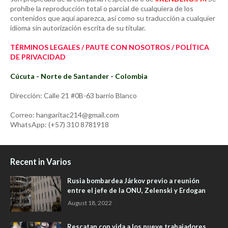
prohíbe la reproducción total o parcial de cualquiera de los
contenidos que aquí aparezca, así como su traducción a cualquier
idioma sin autorización escrita de su titular.
TÉRMINOS LEGALES / PAUTE CON NOSOTROS / POLÍTICA
DE PRIVACIDAD
Cúcuta - Norte de Santander - Colombia
Dirección: Calle 21 #0B-63 barrio Blanco
Correo: hangaritac214@gmail.com
WhatsApp: (+57) 310 8781918
Recent in Varios
Rusia bombardea Járkov previo a reunión
entre el jefe de la ONU, Zelenski y Erdogan
August 18, 2022
Rescatan con vida a los nueve trabajadores