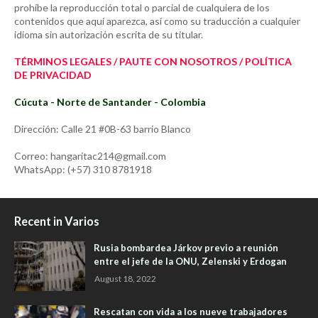
prohíbe la reproducción total o parcial de cualquiera de los
contenidos que aquí aparezca, así como su traducción a cualquier
idioma sin autorización escrita de su titular.
TÉRMINOS LEGALES / PAUTE CON NOSOTROS / POLÍTICA
DE PRIVACIDAD
Cúcuta - Norte de Santander - Colombia
Dirección: Calle 21 #0B-63 barrio Blanco
Correo: hangaritac214@gmail.com
WhatsApp: (+57) 310 8781918
Recent in Varios
Rusia bombardea Járkov previo a reunión
entre el jefe de la ONU, Zelenski y Erdogan
August 18, 2022
Rescatan con vida a los nueve trabajadores