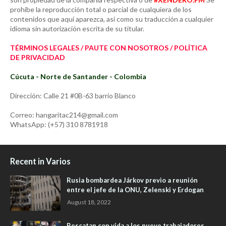
prohíbe la reproducción total o parcial de cualquiera de los
contenidos que aquí aparezca, así como su traducción a cualquier
idioma sin autorización escrita de su titular.
TÉRMINOS LEGALES / PAUTE CON NOSOTROS / POLÍTICA
DE PRIVACIDAD
Cúcuta - Norte de Santander - Colombia
Dirección: Calle 21 #0B-63 barrio Blanco
Correo: hangaritac214@gmail.com
WhatsApp: (+57) 310 8781918
Recent in Varios
Rusia bombardea Járkov previo a reunión
entre el jefe de la ONU, Zelenski y Erdogan
August 18, 2022
Rescatan con vida a los nueve trabajadores