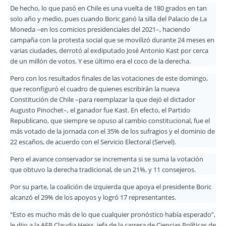
De hecho, lo que pasó en Chile es una vuelta de 180 grados en tan
solo año y medio, pues cuando Boric ganó la silla del Palacio de La
Moneda –en los comicios presidenciales del 2021–, haciendo
campaña con la protesta social que se movilizó durante 24 meses en
varias ciudades, derrotó al exdiputado José Antonio Kast por cerca
de un millón de votos. Y ese último era el coco de la derecha.
Pero con los resultados finales de las votaciones de este domingo,
que reconfiguró el cuadro de quienes escribirán la nueva
Constitución de Chile –para reemplazar la que dejó el dictador
Augusto Pinochet–, el ganador fue Kast. En efecto, el Partido
Republicano, que siempre se opuso al cambio constitucional, fue el
más votado de la jornada con el 35% de los sufragios y el dominio de
22 escaños, de acuerdo con el Servicio Electoral (Servel).
Pero el avance conservador se incrementa si se suma la votación
que obtuvo la derecha tradicional, de un 21%, y 11 consejeros.
Por su parte, la coalición de izquierda que apoya el presidente Boric
alcanzó el 29% de los apoyos y logró 17 representantes.
“Esto es mucho más de lo que cualquier pronóstico había esperado”,
le dijo a la AFP Claudia Heiss, jefa de la carrera de Ciencias Políticas de