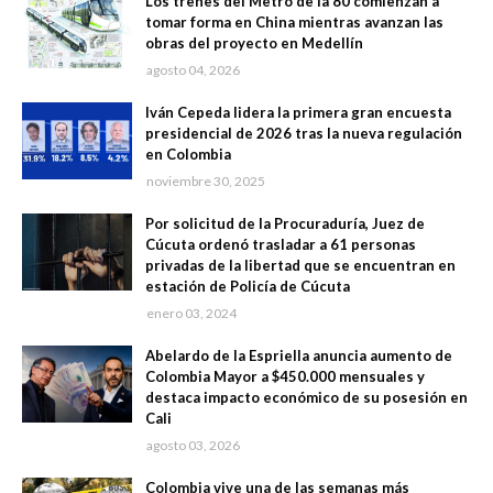
Los trenes del Metro de la 80 comienzan a
tomar forma en China mientras avanzan las
obras del proyecto en Medellín
agosto 04, 2026
Iván Cepeda lidera la primera gran encuesta
presidencial de 2026 tras la nueva regulación
en Colombia
noviembre 30, 2025
Por solicitud de la Procuraduría, Juez de
Cúcuta ordenó trasladar a 61 personas
privadas de la libertad que se encuentran en
estación de Policía de Cúcuta
enero 03, 2024
Abelardo de la Espriella anuncia aumento de
Colombia Mayor a $450.000 mensuales y
destaca impacto económico de su posesión en
Cali
agosto 03, 2026
Colombia vive una de las semanas más