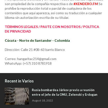
son propiedad de la compañía respectiva o de
#XENDERO.FM
Se
prohíbe la reproducción total o parcial de cualquiera de los
contenidos que aquí aparezca, así como su traducción a cualquier
idioma sin autorización escrita de su titular.
TÉRMINOS LEGALES / PAUTE CON NOSOTROS / POLÍTICA
DE PRIVACIDAD
Cúcuta - Norte de Santander - Colombia
Dirección: Calle 21 #0B-63 barrio Blanco
Correo: hangaritac214@gmail.com
WhatsApp: (+57) 310 8781918
Recent in Varios
Rusia bombardea Járkov previo a reunión
entre el jefe de la ONU, Zelenski y Erdogan
August 18, 2022