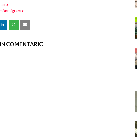
rante
ciónmigrante
 UN COMENTARIO