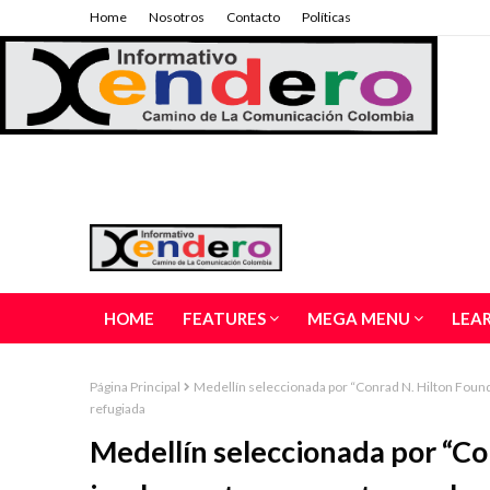
Home
Nosotros
Contacto
Políticas
HOME
FEATURES
MEGA MENU
LEA
Página Principal
Medellín seleccionada por “Conrad N. Hilton Founda
refugiada
Medellín seleccionada por “Co