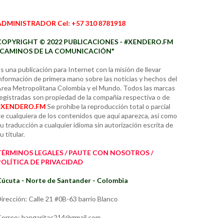
ADMINISTRADOR Cel: +57 310 8781918
COPYRIGHT © 2022 PUBLICACIONES - #XENDERO.FM
"CAMINOS DE LA COMUNICACIÓN"
s una publicación para Internet con la misión de llevar
nformación de primera mano sobre las noticias y hechos del
rea Metropolitana Colombia y el Mundo. Todos las marcas
egistradas son propiedad de la compañía respectiva o de
#XENDERO.FM
Se prohíbe la reproducción total o parcial
e cualquiera de los contenidos que aquí aparezca, así como
u traducción a cualquier idioma sin autorización escrita de
u titular.
TÉRMINOS LEGALES / PAUTE CON NOSOTROS /
POLÍTICA DE PRIVACIDAD
úcuta - Norte de Santander - Colombia
irección: Calle 21 #0B-63 barrio Blanco
orreo: hangaritac214@gmail.com