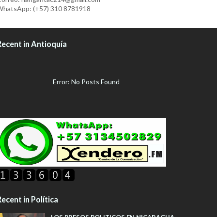
hatsApp: (+57) 310 8781918
Recent in Antioquía
Error: No Posts Found
ecent in Política