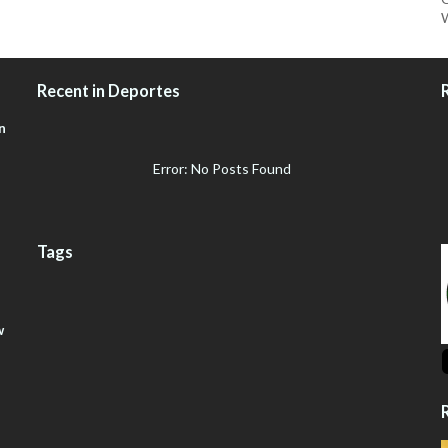
W
Recent in Deportes
n
Error: No Posts Found
Tags
w
R