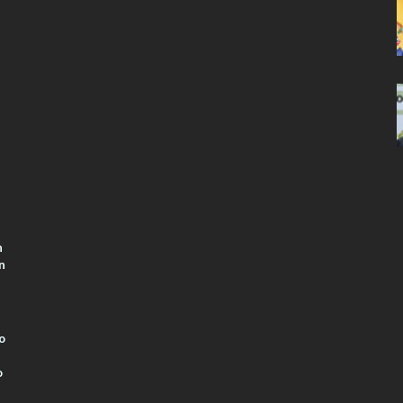
n
n
o
o