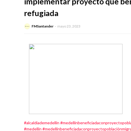
implementar proyecto que bene
refugiada
FMSantander
mayo 23, 2023
#alcaldiademedellin
#medellinbeneficiadaconproyectopobl
#medellin
#medellinbeneficiadaconproyectopoblaciónmigr