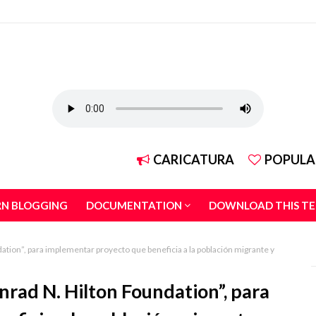
CARICATURA
POPULA
RN BLOGGING
DOCUMENTATION
DOWNLOAD THIS T
tion”, para implementar proyecto que beneficia a la población migrante y
nrad N. Hilton Foundation”, para