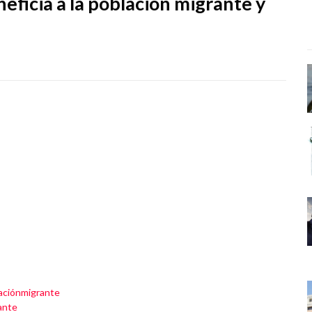
ficia a la población migrante y
aciónmigrante
ante