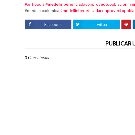
#antioquia
#medellinbeneficiadaconproyectopoblaciónmig
#medellincolombia
#medellinbeneficiadaconproyectopobla
Facebook
Twitter
PUBLICAR
0 Comentarios