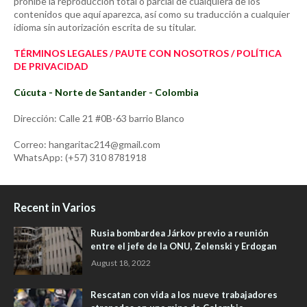
prohíbe la reproducción total o parcial de cualquiera de los
contenidos que aquí aparezca, así como su traducción a cualquier
idioma sin autorización escrita de su titular.
TÉRMINOS LEGALES / PAUTE CON NOSOTROS / POLÍTICA
DE PRIVACIDAD
Cúcuta - Norte de Santander - Colombia
Dirección: Calle 21 #0B-63 barrio Blanco
Correo: hangaritac214@gmail.com
WhatsApp: (+57) 310 8781918
Recent in Varios
Rusia bombardea Járkov previo a reunión
entre el jefe de la ONU, Zelenski y Erdogan
August 18, 2022
Rescatan con vida a los nueve trabajadores