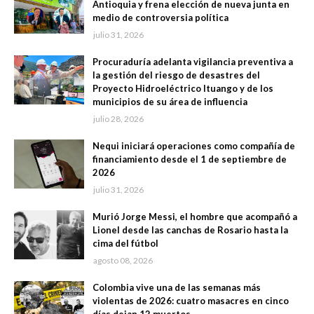
Antioquia y frena elección de nueva junta en
medio de controversia política
julio 31, 2026
Procuraduría adelanta vigilancia preventiva a
la gestión del riesgo de desastres del
Proyecto Hidroeléctrico Ituango y de los
municipios de su área de influencia
julio 28, 2026
Nequi iniciará operaciones como compañía de
financiamiento desde el 1 de septiembre de
2026
julio 31, 2026
Murió Jorge Messi, el hombre que acompañó a
Lionel desde las canchas de Rosario hasta la
cima del fútbol
agosto 08, 2026
Colombia vive una de las semanas más
violentas de 2026: cuatro masacres en cinco