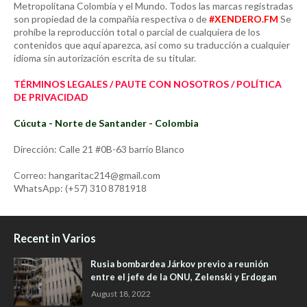
Metropolitana Colombia y el Mundo. Todos las marcas registradas
son propiedad de la compañía respectiva o de
#XENDERO.FM
Se
prohíbe la reproducción total o parcial de cualquiera de los
contenidos que aquí aparezca, así como su traducción a cualquier
idioma sin autorización escrita de su titular.
TÉRMINOS LEGALES / PAUTE CON NOSOTROS / POLÍTICA
DE PRIVACIDAD
Cúcuta - Norte de Santander - Colombia
Dirección: Calle 21 #0B-63 barrio Blanco
Correo: hangaritac214@gmail.com
WhatsApp: (+57) 310 8781918
Recent in Varios
Rusia bombardea Járkov previo a reunión
entre el jefe de la ONU, Zelenski y Erdogan
August 18, 2022