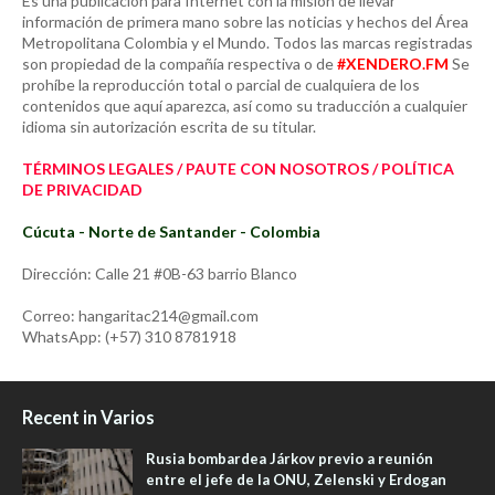
Es una publicación para Internet con la misión de llevar
información de primera mano sobre las noticias y hechos del Área
Metropolitana Colombia y el Mundo. Todos las marcas registradas
son propiedad de la compañía respectiva o de
#XENDERO.FM
Se
prohíbe la reproducción total o parcial de cualquiera de los
contenidos que aquí aparezca, así como su traducción a cualquier
idioma sin autorización escrita de su titular.
TÉRMINOS LEGALES / PAUTE CON NOSOTROS / POLÍTICA
DE PRIVACIDAD
Cúcuta - Norte de Santander - Colombia
Dirección: Calle 21 #0B-63 barrio Blanco
Correo: hangaritac214@gmail.com
WhatsApp: (+57) 310 8781918
Recent in Varios
Rusia bombardea Járkov previo a reunión
entre el jefe de la ONU, Zelenski y Erdogan