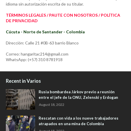
idioma sin autorización escrita de su titular.
TÉRMINOS LEGALES / PAUTE CON NOSOTROS / POLÍTICA
DE PRIVACIDAD
Cúcuta - Norte de Santander - Colombia
Dirección: Calle 21 #0B-63 barrio Blanco
Correo: hangaritac214@gmail.com
WhatsApp: (+57) 310 8781918
Recent in Varios
Rusia bombardea Járkov previo a reunión
entre el jefe de la ONU, Zelenski y Erdogan
August 18, 2022
Rescatan con vida a los nueve trabajadores
atrapados en una mina de Colombia
August 18, 2022