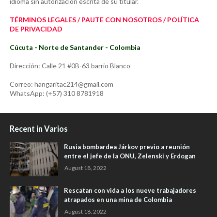
idioma sin autorización escrita de su titular.
TÉRMINOS LEGALES / PAUTE CON NOSOTROS / POLÍTICA
DE PRIVACIDAD
Cúcuta - Norte de Santander - Colombia
Dirección: Calle 21 #0B-63 barrio Blanco
Correo: hangaritac214@gmail.com
WhatsApp: (+57) 310 8781918
Recent in Varios
Rusia bombardea Járkov previo a reunión
entre el jefe de la ONU, Zelenski y Erdogan
August 18, 2022
Rescatan con vida a los nueve trabajadores
atrapados en una mina de Colombia
August 18, 2022