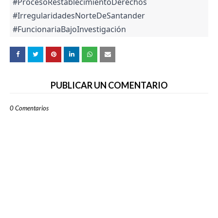
#ProcesoRestablecimientoDerechos
#IrregularidadesNorteDeSantander
#FuncionariaBajoInvestigación
PUBLICAR UN COMENTARIO
0 Comentarios