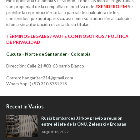
Metropolitana Colombia y el Mundo. Todos las marcas registradas
son propiedad de la compañía respectiva o de
#XENDERO.FM
Se
prohíbe la reproducción total o parcial de cualquiera de los
contenidos que aquí aparezca, así como su traducción a cualquier
idioma sin autorización escrita de su titular.
TÉRMINOS LEGALES / PAUTE CON NOSOTROS / POLÍTICA
DE PRIVACIDAD
Cúcuta - Norte de Santander - Colombia
Dirección: Calle 21 #0B-63 barrio Blanco
Correo: hangaritac214@gmail.com
WhatsApp: (+57) 310 8781918
Recent in Varios
Rusia bombardea Járkov previo a reunión
entre el jefe de la ONU, Zelenski y Erdogan
August 18, 2022