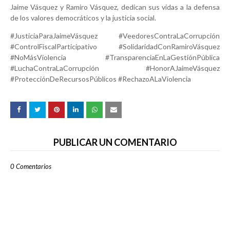
Jaime Vásquez y Ramiro Vásquez, dedican sus vidas a la defensa
de los valores democráticos y la justicia social.
#JusticiaParaJaimeVásquez #VeedoresContraLaCorrupción
#ControlFiscalParticipativo #SolidaridadConRamiroVásquez
#NoMásViolencia #TransparenciaEnLaGestiónPública
#LuchaContraLaCorrupción #HonorAJaimeVásquez
#ProtecciónDeRecursosPúblicos #RechazoALaViolencia
PUBLICAR UN COMENTARIO
0 Comentarios