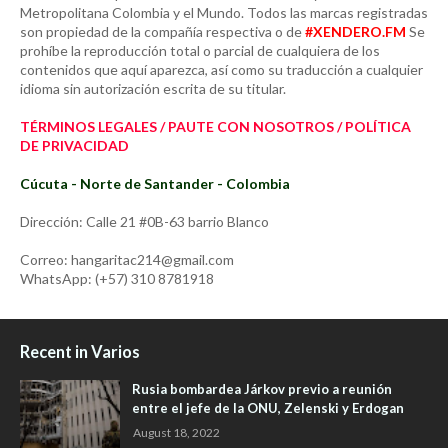
Metropolitana Colombia y el Mundo. Todos las marcas registradas
son propiedad de la compañía respectiva o de
#XENDERO.FM
Se
prohíbe la reproducción total o parcial de cualquiera de los
contenidos que aquí aparezca, así como su traducción a cualquier
idioma sin autorización escrita de su titular.
TÉRMINOS LEGALES / PAUTE CON NOSOTROS / POLÍTICA
DE PRIVACIDAD
Cúcuta - Norte de Santander - Colombia
Dirección: Calle 21 #0B-63 barrio Blanco
Correo: hangaritac214@gmail.com
WhatsApp: (+57) 310 8781918
Recent in Varios
Rusia bombardea Járkov previo a reunión
entre el jefe de la ONU, Zelenski y Erdogan
August 18, 2022