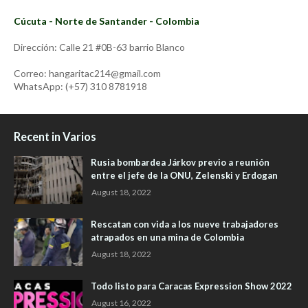
Cúcuta - Norte de Santander - Colombia
Dirección: Calle 21 #0B-63 barrio Blanco
Correo: hangaritac214@gmail.com
WhatsApp: (+57) 310 8781918
Recent in Varios
Rusia bombardea Járkov previo a reunión
entre el jefe de la ONU, Zelenski y Erdogan
August 18, 2022
Rescatan con vida a los nueve trabajadores
atrapados en una mina de Colombia
August 18, 2022
Todo listo para Caracas Expression Show 2022
August 16, 2022