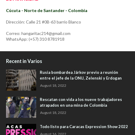
Cúcuta - Norte de Santander - Colombia
Dirección: Calle 21 #0B-63 barrio Blanco
Correo: hangaritac214@gmail.com
WhatsApp: (+57) 310 8781918
Recent in Varios
Rusia bombardea Járkov previo a reunión
entre el jefe de la ONU, Zelenski y Erdogan
August 18, 2022
Rescatan con vida a los nueve trabajadores
atrapados en una mina de Colombia
August 18, 2022
Todo listo para Caracas Expression Show 2022
August 16, 2022