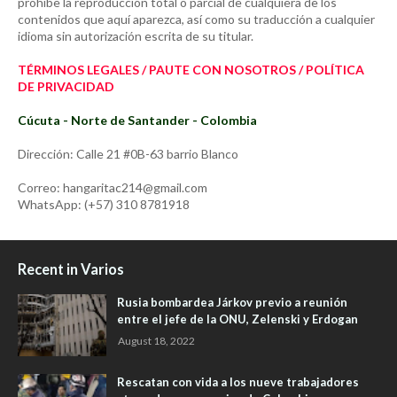
prohíbe la reproducción total o parcial de cualquiera de los
contenidos que aquí aparezca, así como su traducción a cualquier
idioma sin autorización escrita de su titular.
TÉRMINOS LEGALES / PAUTE CON NOSOTROS / POLÍTICA
DE PRIVACIDAD
Cúcuta - Norte de Santander - Colombia
Dirección: Calle 21 #0B-63 barrio Blanco
Correo: hangaritac214@gmail.com
WhatsApp: (+57) 310 8781918
Recent in Varios
Rusia bombardea Járkov previo a reunión
entre el jefe de la ONU, Zelenski y Erdogan
August 18, 2022
Rescatan con vida a los nueve trabajadores