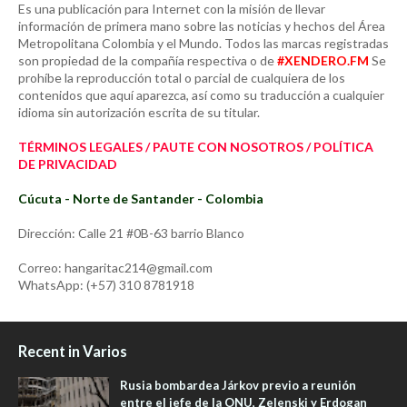
Es una publicación para Internet con la misión de llevar
información de primera mano sobre las noticias y hechos del Área
Metropolitana Colombia y el Mundo. Todos las marcas registradas
son propiedad de la compañía respectiva o de
#XENDERO.FM
Se
prohíbe la reproducción total o parcial de cualquiera de los
contenidos que aquí aparezca, así como su traducción a cualquier
idioma sin autorización escrita de su titular.
TÉRMINOS LEGALES / PAUTE CON NOSOTROS / POLÍTICA
DE PRIVACIDAD
Cúcuta - Norte de Santander - Colombia
Dirección: Calle 21 #0B-63 barrio Blanco
Correo: hangaritac214@gmail.com
WhatsApp: (+57) 310 8781918
Recent in Varios
Rusia bombardea Járkov previo a reunión
entre el jefe de la ONU, Zelenski y Erdogan