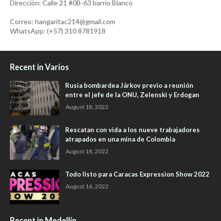
Dirección: Calle 21 #0B-63 barrio Blanco
Correo: hangaritac214@gmail.com
WhatsApp: (+57) 310 8781918
Recent in Varios
Rusia bombardea Járkov previo a reunión
entre el jefe de la ONU, Zelenski y Erdogan
August 18, 2022
Rescatan con vida a los nueve trabajadores
atrapados en una mina de Colombia
August 18, 2022
Todo listo para Caracas Expression Show 2022
August 16, 2022
Recent in Medellín