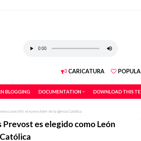
CARICATURA
POPULA
RN BLOGGING
DOCUMENTATION
DOWNLOAD THIS T
o León XIV, el nuevo líder de la Iglesia Católica
 Prevost es elegido como León
 Católica