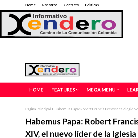
Home
Nosotros
Contacto
Políticas
HOME
FEATURES
MEGA MENU
LEA
Página Principal
Habemus Papa: Robert Francis Prevost es elegido com
Habemus Papa: Robert Francis
XIV, el nuevo líder de la Iglesia