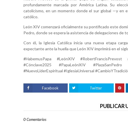
profundamente marcada por América Latina. Su elecci
catolicismo, en un momento donde el sur global —y en e
católico.
León XIV comenzará oficialmente su pontificado este doming
Pedro, donde se espera la asistencia de delegaciones de to
Con él, la Iglesia Católica inicia una nueva etapa car
expectante ante la huella que León XIV imprimirá en el sigl
#HabemusPapa #LeónXIV #RobertFrancisPrevost #N
#Cónclave2025 #PapaLeónXIV #PlazaSanPedro #
#NuevoLíderEspiritual #IglesiaUniversal #CambioYTradici
Facebook
Twitter
PUBLICAR
0 Comentarios