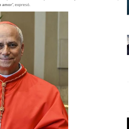
n amor
”, expresó.