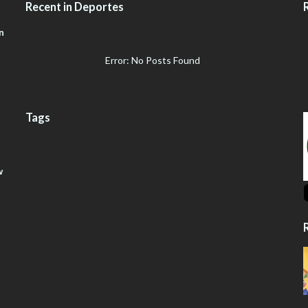
Recent in Deportes
n
Error: No Posts Found
Tags
w
R