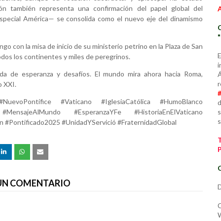
ón también representa una confirmación del papel global del
special América— se consolida como el nuevo eje del dinamismo
o con la misa de inicio de su ministerio petrino en la Plaza de San
E
dos los continentes y miles de peregrinos.
i
gada de esperanza y desafíos. El mundo mira ahora hacia Roma,
Á
r
o XXI.
uevoPontífice #Vaticano #IglesiaCatólica #HumoBlanco
d
s
MensajeAlMundo #EsperanzaYFe #HistoriaEnElVaticano
s
ón #Pontificado2025 #UnidadYServició #FraternidadGlobal
C
 UN COMENTARIO
D
C
W