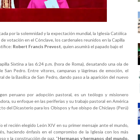
da por la solemnidad y la expectación mundial, la Iglesia Católica
 de votación en el Cónclave, los cardenales reunidos en la Capilla
tífice:
Robert Francis Prevost
, quien asumirá el papado bajo el
pilla Sixtina a las 6:24 p.m. (hora de Roma), desatando una ola de
 de San Pedro. Entre vítores, campanas y lágrimas de emoción, el
al de la Basílica de San Pedro, dando paso a la aparición del nuevo
igen peruano por adopción pastoral, es un teólogo y misionero
ora, su enfoque en las periferias y su trabajo pastoral en América
o del Dicasterio para los Obispos y fue obispo de Chiclayo (Perú)
dijo el recién elegido León XIV en su primer mensaje ante el mundo,
lés, haciendo énfasis en el compromiso de la Iglesia con los más
ioso y la construcción de paz. “
Hermanas y hermanos del mundo,