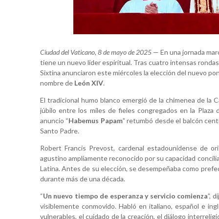
Ciudad del Vaticano, 8 de mayo de 2025
— En una jornada marca
tiene un nuevo líder espiritual. Tras cuatro intensas rondas
Sixtina anunciaron este miércoles la elección del nuevo pon
nombre de
León XIV
.
El tradicional humo blanco emergió de la chimenea de la Ca
júbilo entre los miles de fieles congregados en la Plaza
anuncio “
Habemus Papam
” retumbó desde el balcón centr
Santo Padre.
Robert Francis Prevost, cardenal estadounidense de or
agustino ampliamente reconocido por su capacidad conciliad
Latina. Antes de su elección, se desempeñaba como prefect
durante más de una década.
“
Un nuevo tiempo de esperanza y servicio comienza
”, 
visiblemente conmovido. Habló en italiano, español e ing
vulnerables, el cuidado de la creación, el diálogo interrelig