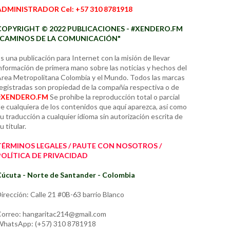
ADMINISTRADOR Cel: +57 310 8781918
COPYRIGHT © 2022 PUBLICACIONES - #XENDERO.FM
"CAMINOS DE LA COMUNICACIÓN"
s una publicación para Internet con la misión de llevar
nformación de primera mano sobre las noticias y hechos del
rea Metropolitana Colombia y el Mundo. Todos las marcas
egistradas son propiedad de la compañía respectiva o de
#XENDERO.FM
Se prohíbe la reproducción total o parcial
e cualquiera de los contenidos que aquí aparezca, así como
u traducción a cualquier idioma sin autorización escrita de
u titular.
TÉRMINOS LEGALES / PAUTE CON NOSOTROS /
POLÍTICA DE PRIVACIDAD
úcuta - Norte de Santander - Colombia
irección: Calle 21 #0B-63 barrio Blanco
orreo: hangaritac214@gmail.com
hatsApp: (+57) 310 8781918