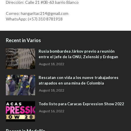
Dirección: Calle 21 #0B-63 barrio Blanco
Correo: hangaritac214@gmail.com
WhatsApp: (+57) 310 8781918
Recent in Varios
Rusia bombardea Járkov previo a reunión
entre el jefe de la ONU, Zelenski y Erdogan
August 18, 2022
Rescatan con vida a los nueve trabajadores
atrapados en una mina de Colombia
August 18, 2022
Todo listo para Caracas Expression Show 2022
August 16, 2022