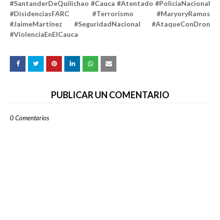
#SantanderDeQuilichao #Cauca #Atentado #PolicíaNacional
#DisidenciasFARC #Terrorismo #MaryoryRamos
#JaimeMartínez #SeguridadNacional #AtaqueConDron
#ViolenciaEnElCauca
PUBLICAR UN COMENTARIO
0 Comentarios