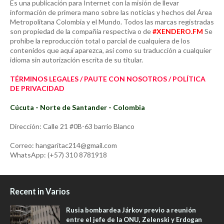
Es una publicación para Internet con la misión de llevar
información de primera mano sobre las noticias y hechos del Área
Metropolitana Colombia y el Mundo. Todos las marcas registradas
son propiedad de la compañía respectiva o de
#XENDERO.FM
Se
prohíbe la reproducción total o parcial de cualquiera de los
contenidos que aquí aparezca, así como su traducción a cualquier
idioma sin autorización escrita de su titular.
TÉRMINOS LEGALES / PAUTE CON NOSOTROS / POLÍTICA
DE PRIVACIDAD
Cúcuta - Norte de Santander - Colombia
Dirección: Calle 21 #0B-63 barrio Blanco
Correo: hangaritac214@gmail.com
WhatsApp: (+57) 310 8781918
Recent in Varios
Rusia bombardea Járkov previo a reunión
entre el jefe de la ONU, Zelenski y Erdogan