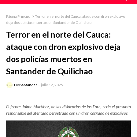
Página Principal
Terror en el norte del Cauca: ataque con dron explosivo
deja dos policías muertos en Santander de Quilichao
Terror en el norte del Cauca:
ataque con dron explosivo deja
dos policías muertos en
Santander de Quilichao
FMSantander
julio 12, 2025
El frente Jaime Martínez, de las disidencias de las Farc, sería el presunto
responsable del atentado perpetrado con un dron cargado de explosivos.