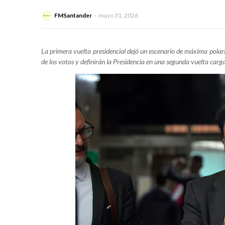
FMSantander
mayo 31, 2026
La primera vuelta presidencial dejó un escenario de máxima polar
de los votos y definirán la Presidencia en una segunda vuelta carg