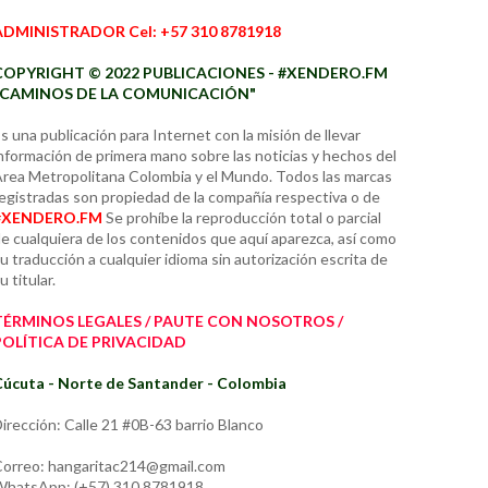
ADMINISTRADOR Cel: +57 310 8781918
COPYRIGHT © 2022 PUBLICACIONES - #XENDERO.FM
"CAMINOS DE LA COMUNICACIÓN"
s una publicación para Internet con la misión de llevar
nformación de primera mano sobre las noticias y hechos del
rea Metropolitana Colombia y el Mundo. Todos las marcas
egistradas son propiedad de la compañía respectiva o de
#XENDERO.FM
Se prohíbe la reproducción total o parcial
e cualquiera de los contenidos que aquí aparezca, así como
u traducción a cualquier idioma sin autorización escrita de
u titular.
TÉRMINOS LEGALES / PAUTE CON NOSOTROS /
POLÍTICA DE PRIVACIDAD
úcuta - Norte de Santander - Colombia
irección: Calle 21 #0B-63 barrio Blanco
orreo: hangaritac214@gmail.com
hatsApp: (+57) 310 8781918