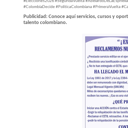
#Elecciones2026 #SegundaVuelta #AbelardoDeLaEspriella
#ColombiaDecide #PolíticaColombiana #PrimeraVuelta #C
Publicidad: Conoce aquí servicios, cursos y opor
talento colombiano.