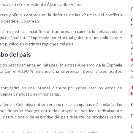
ica con el expresidente Álvaro Uribe Vélez.
a política centrada en la defensa de las víctimas del conflicto
ico desde el Congreso.
ión y justicia social. Sus detractores, en cambio, lo señalan como
E
ia de "paz total" impulsada por el actual gobierno, una política que
i
n público en distintas regiones del país.
Á
bo del país
r
d
dido prácticamente en mitades. Mientras Abelardo de la Espriella
s
a con el 40,90 %, dejando una diferencia inferior a tres puntos
s
convertirá en una intensa disputa por conquistar los votos de
s demás candidaturas minoritarias.
C
 evidente: Colombia entrará en una de las campañas más polarizadas
danos deberán escoger entre dos proyectos políticos radicalmente
D
, institucional y de seguridad del país durante los próximos cuatro
C
W