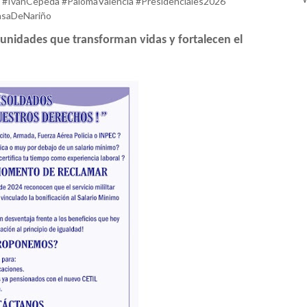
 #IvánCepeda #PalomaValencia #Presidenciales2026
asaDeNariño
tunidades que transforman vidas y fortalecen el