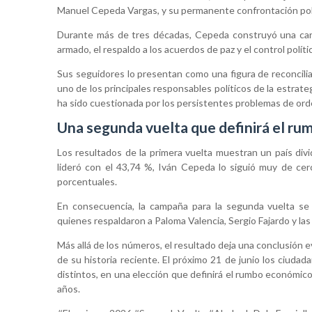
Manuel Cepeda Vargas, y su permanente confrontación polít
Durante más de tres décadas, Cepeda construyó una carrer
armado, el respaldo a los acuerdos de paz y el control polít
Sus seguidores lo presentan como una figura de reconciliac
uno de los principales responsables políticos de la estrateg
ha sido cuestionada por los persistentes problemas de orde
Una segunda vuelta que definirá el rum
Los resultados de la primera vuelta muestran un país divi
lideró con el 43,74 %, Iván Cepeda lo siguió muy de cerc
porcentuales.
En consecuencia, la campaña para la segunda vuelta se 
quienes respaldaron a Paloma Valencia, Sergio Fajardo y la
Más allá de los números, el resultado deja una conclusión
de su historia reciente. El próximo 21 de junio los ciuda
distintos, en una elección que definirá el rumbo económico
años.