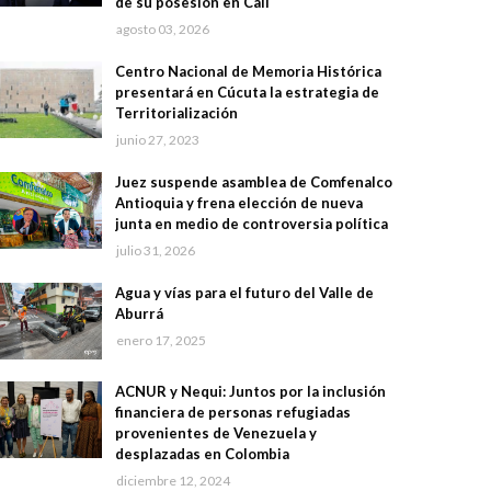
de su posesión en Cali
agosto 03, 2026
Centro Nacional de Memoria Histórica
presentará en Cúcuta la estrategia de
Territorialización
junio 27, 2023
Juez suspende asamblea de Comfenalco
Antioquia y frena elección de nueva
junta en medio de controversia política
julio 31, 2026
Agua y vías para el futuro del Valle de
Aburrá
enero 17, 2025
ACNUR y Nequi: Juntos por la inclusión
financiera de personas refugiadas
provenientes de Venezuela y
desplazadas en Colombia
diciembre 12, 2024