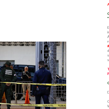
E
i
Á
r
d
s
s
C
D
C
W