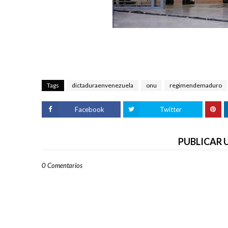
Tags
dictaduraenvenezuela
onu
regimendemaduro
Facebook
Twitter
PUBLICAR
0 Comentarios