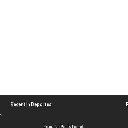
Recent in Deportes
n
Error: No Posts Found