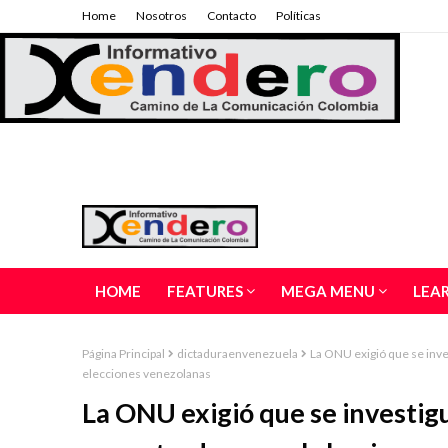
Home
Nosotros
Contacto
Políticas
HOME
FEATURES
MEGA MENU
LEA
Página Principal
dictaduraenvenezuela
La ONU exigió que se inve
elecciones venezolanas
La ONU exigió que se investigu