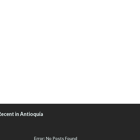
Recent in Antioquía
Error: No Posts Found