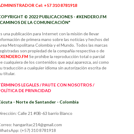
ADMINISTRADOR Cel: +57 310 8781918
COPYRIGHT © 2022 PUBLICACIONES - #XENDERO.FM
"CAMINOS DE LA COMUNICACIÓN"
s una publicación para Internet con la misión de llevar
nformación de primera mano sobre las noticias y hechos del
rea Metropolitana Colombia y el Mundo. Todos las marcas
egistradas son propiedad de la compañía respectiva o de
#XENDERO.FM
Se prohíbe la reproducción total o parcial
e cualquiera de los contenidos que aquí aparezca, así como
u traducción a cualquier idioma sin autorización escrita de
u titular.
TÉRMINOS LEGALES / PAUTE CON NOSOTROS /
POLÍTICA DE PRIVACIDAD
úcuta - Norte de Santander - Colombia
irección: Calle 21 #0B-63 barrio Blanco
orreo: hangaritac214@gmail.com
hatsApp: (+57) 310 8781918