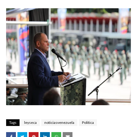
Tags
leyseca
noticiasvenezuela
Politica