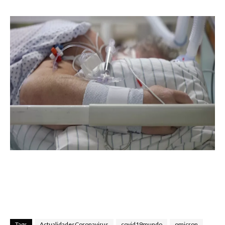
Tags
ActualidadesCoronavirus
covid19mundo
omicron