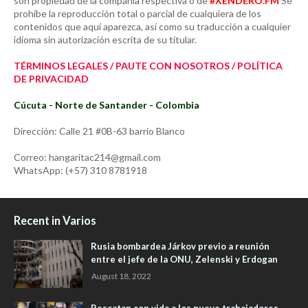
son propiedad de la compañía respectiva o de
#XENDERO.FM
Se
prohíbe la reproducción total o parcial de cualquiera de los
contenidos que aquí aparezca, así como su traducción a cualquier
idioma sin autorización escrita de su titular.
TÉRMINOS LEGALES / PAUTE CON NOSOTROS / POLÍTICA
DE PRIVACIDAD
Cúcuta - Norte de Santander - Colombia
Dirección: Calle 21 #0B-63 barrio Blanco
Correo: hangaritac214@gmail.com
WhatsApp: (+57) 310 8781918
Recent in Varios
Rusia bombardea Járkov previo a reunión
entre el jefe de la ONU, Zelenski y Erdogan
August 18, 2022