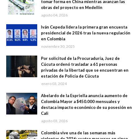
tomar forma en China mientras avanzan las
obras del proyecto en Medellín
agosto 04, 2026
Iván Cepeda lidera la primera gran encuesta
presidencial de 2026 tras la nueva regulación
en Colombia
noviembre 30, 2025
Por solicitud de la Procuraduría, Juez de
Cúcuta ordenó trasladar a 61 personas
privadas de la libertad que se encuentran en
estación de Policía de Cúcuta
enero 03, 2024
Abelardo de la Espriella anuncia aumento de
Colombia Mayor a $450.000 mensuales y
destaca impacto económico de su posesión en
Cali
agosto 03, 2026
Colombia vive una de las semanas más
violentas de 2026: cuatro masacres en cinco