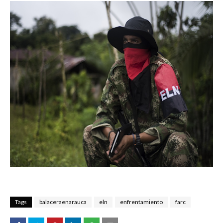
Tags
balaceraenarauca
eln
enfrentamiento
farc