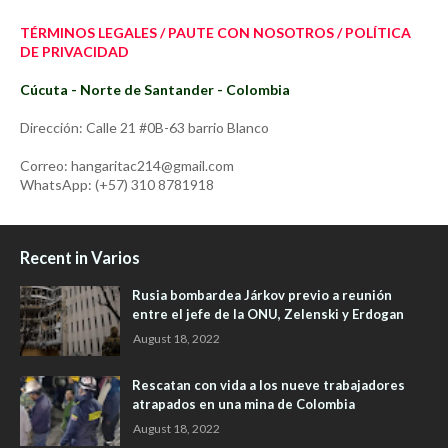
TÉRMINOS LEGALES / PAUTE CON NOSOTROS / POLÍTICA
DE PRIVACIDAD
Cúcuta - Norte de Santander - Colombia
Dirección: Calle 21 #0B-63 barrio Blanco
Correo: hangaritac214@gmail.com
WhatsApp: (+57) 310 8781918
Recent in Varios
Rusia bombardea Járkov previo a reunión
entre el jefe de la ONU, Zelenski y Erdogan
August 18, 2022
Rescatan con vida a los nueve trabajadores
atrapados en una mina de Colombia
August 18, 2022