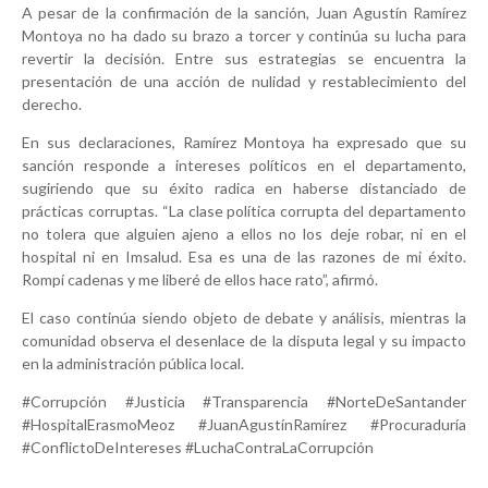
A pesar de la confirmación de la sanción, Juan Agustín Ramírez
Montoya no ha dado su brazo a torcer y continúa su lucha para
revertir la decisión. Entre sus estrategias se encuentra la
presentación de una acción de nulidad y restablecimiento del
derecho.
En sus declaraciones, Ramírez Montoya ha expresado que su
sanción responde a intereses políticos en el departamento,
sugiriendo que su éxito radica en haberse distanciado de
prácticas corruptas. “La clase política corrupta del departamento
no tolera que alguien ajeno a ellos no los deje robar, ni en el
hospital ni en Imsalud. Esa es una de las razones de mi éxito.
Rompí cadenas y me liberé de ellos hace rato”, afirmó.
El caso continúa siendo objeto de debate y análisis, mientras la
comunidad observa el desenlace de la disputa legal y su impacto
en la administración pública local.
#Corrupción #Justicia #Transparencia #NorteDeSantander
#HospitalErasmoMeoz #JuanAgustínRamírez #Procuraduría
#ConflictoDeIntereses #LuchaContraLaCorrupción