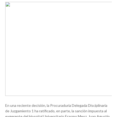
En una reciente decisión, la Procuraduría Delegada Disciplinaria
de Juzgamiento 1 ha ratificado, en parte, la sanción impuesta al
exgerente del Hospital Universitario Erasmo Meoz, Juan Agustín