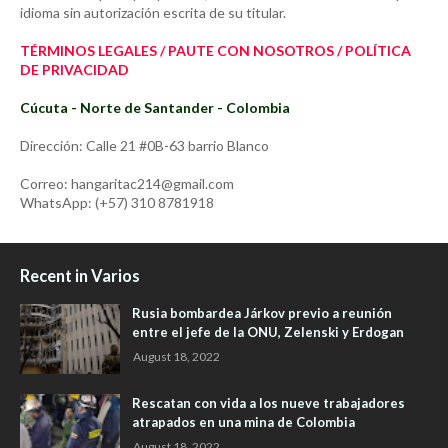
idioma sin autorización escrita de su titular.
TÉRMINOS LEGALES / PAUTE CON NOSOTROS / POLÍTICA
DE PRIVACIDAD
Cúcuta - Norte de Santander - Colombia
Dirección: Calle 21 #0B-63 barrio Blanco
Correo: hangaritac214@gmail.com
WhatsApp: (+57) 310 8781918
Recent in Varios
Rusia bombardea Járkov previo a reunión
entre el jefe de la ONU, Zelenski y Erdogan
August 18, 2022
Rescatan con vida a los nueve trabajadores
atrapados en una mina de Colombia
August 18, 2022