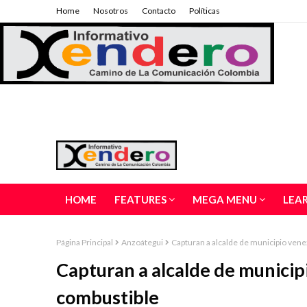
Home
Nosotros
Contacto
Políticas
HOME
FEATURES
MEGA MENU
LEA
Página Principal
Anzoátegui
Capturan a alcalde de municipio ven
Capturan a alcalde de munici
combustible