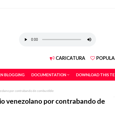
CARICATURA
POPULA
RN BLOGGING
DOCUMENTATION
DOWNLOAD THIS T
ezolano por contrabando de combustible
pio venezolano por contrabando de