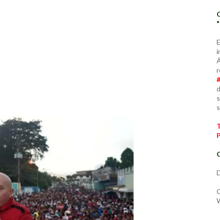
E
i
Á
r
d
s
s
C
D
C
W