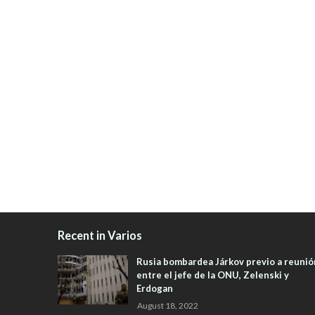
Recent in Varios
Rusia bombardea Járkov previo a reunió
entre el jefe de la ONU, Zelenski y
Erdogan
August 18, 2022