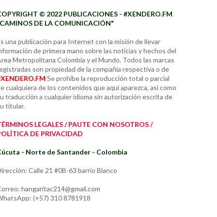
COPYRIGHT © 2022 PUBLICACIONES - #XENDERO.FM
"CAMINOS DE LA COMUNICACIÓN"
s una publicación para Internet con la misión de llevar
nformación de primera mano sobre las noticias y hechos del
rea Metropolitana Colombia y el Mundo. Todos las marcas
egistradas son propiedad de la compañía respectiva o de
#XENDERO.FM
Se prohíbe la reproducción total o parcial
e cualquiera de los contenidos que aquí aparezca, así como
u traducción a cualquier idioma sin autorización escrita de
u titular.
TÉRMINOS LEGALES / PAUTE CON NOSOTROS /
POLÍTICA DE PRIVACIDAD
úcuta - Norte de Santander - Colombia
irección: Calle 21 #0B-63 barrio Blanco
orreo: hangaritac214@gmail.com
hatsApp: (+57) 310 8781918