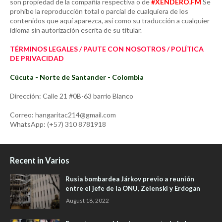
son propiedad de la compañía respectiva o de
#XENDERO.FM
Se
prohíbe la reproducción total o parcial de cualquiera de los
contenidos que aquí aparezca, así como su traducción a cualquier
idioma sin autorización escrita de su titular.
TÉRMINOS LEGALES / PAUTE CON NOSOTROS / POLÍTICA
DE PRIVACIDAD
Cúcuta - Norte de Santander - Colombia
Dirección: Calle 21 #0B-63 barrio Blanco
Correo: hangaritac214@gmail.com
WhatsApp: (+57) 310 8781918
Recent in Varios
Rusia bombardea Járkov previo a reunión
entre el jefe de la ONU, Zelenski y Erdogan
August 18, 2022