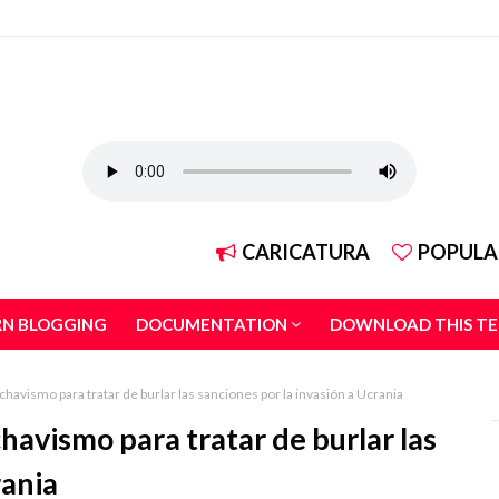
CARICATURA
POPULA
RN BLOGGING
DOCUMENTATION
DOWNLOAD THIS T
chavismo para tratar de burlar las sanciones por la invasión a Ucrania
chavismo para tratar de burlar las
rania