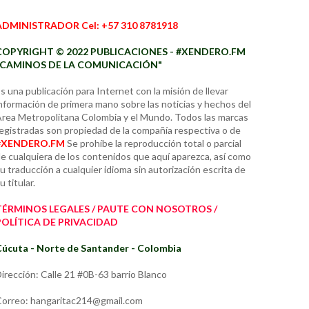
ADMINISTRADOR Cel: +57 310 8781918
COPYRIGHT © 2022 PUBLICACIONES - #XENDERO.FM
"CAMINOS DE LA COMUNICACIÓN"
s una publicación para Internet con la misión de llevar
nformación de primera mano sobre las noticias y hechos del
rea Metropolitana Colombia y el Mundo. Todos las marcas
egistradas son propiedad de la compañía respectiva o de
#XENDERO.FM
Se prohíbe la reproducción total o parcial
e cualquiera de los contenidos que aquí aparezca, así como
u traducción a cualquier idioma sin autorización escrita de
u titular.
TÉRMINOS LEGALES / PAUTE CON NOSOTROS /
POLÍTICA DE PRIVACIDAD
úcuta - Norte de Santander - Colombia
irección: Calle 21 #0B-63 barrio Blanco
orreo: hangaritac214@gmail.com