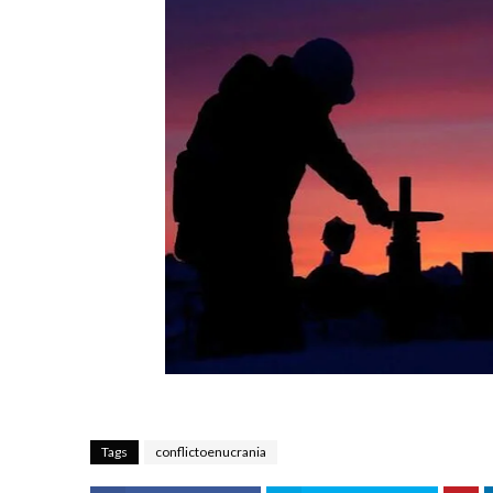
Tags
conflictoenucrania