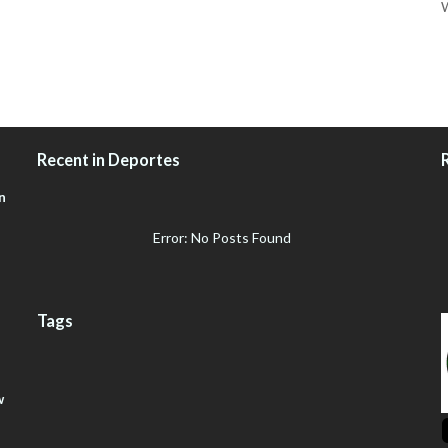
W
Recent in Deportes
n
Error: No Posts Found
Tags
w