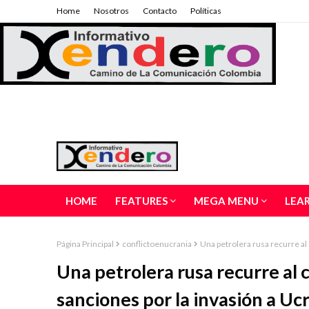
Home
Nosotros
Contacto
Políticas
HOME
FEATURES
MEGA MENU
LEA
Página Principal
conflictoenucrania
Una petrolera rusa recurre al 
Una petrolera rusa recurre al 
sanciones por la invasión a Uc