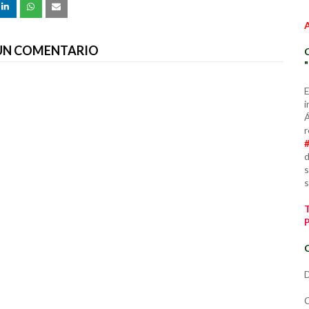
 UN COMENTARIO
E
i
Á
r
d
s
s
C
D
C