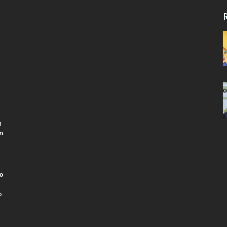
R
n
n
o
o