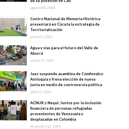
de su posesión en Cali
agosto 03, 2026
Centro Nacional de Memoria Histórica
presentará en Cúcuta la estrategia de
Territorialización
junio 27, 2023
Agua y vías para el futuro del Valle de
Aburrá
enero 17, 2025
Juez suspende asamblea de Comfenalco
Antioquia y frena elección de nueva
junta en medio de controversia política
julio 31, 2026
ACNUR y Nequi: Juntos por la inclusión
financiera de personas refugiadas
provenientes de Venezuela y
desplazadas en Colombia
diciembre 12, 2024