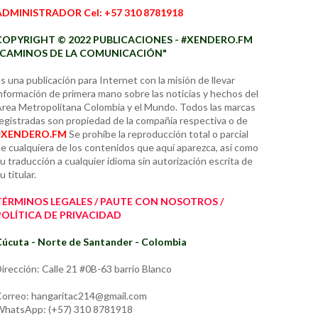
ADMINISTRADOR Cel: +57 310 8781918
COPYRIGHT © 2022 PUBLICACIONES - #XENDERO.FM
"CAMINOS DE LA COMUNICACIÓN"
s una publicación para Internet con la misión de llevar
nformación de primera mano sobre las noticias y hechos del
rea Metropolitana Colombia y el Mundo. Todos las marcas
egistradas son propiedad de la compañía respectiva o de
#XENDERO.FM
Se prohíbe la reproducción total o parcial
e cualquiera de los contenidos que aquí aparezca, así como
u traducción a cualquier idioma sin autorización escrita de
u titular.
TÉRMINOS LEGALES / PAUTE CON NOSOTROS /
POLÍTICA DE PRIVACIDAD
úcuta - Norte de Santander - Colombia
irección: Calle 21 #0B-63 barrio Blanco
orreo: hangaritac214@gmail.com
hatsApp: (+57) 310 8781918