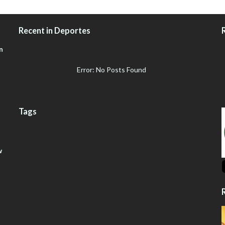
Recent in Deportes
n
Error: No Posts Found
Tags
w
R