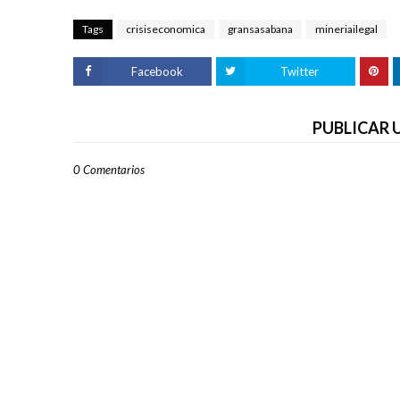
Tags
crisiseconomica
gransasabana
mineriailegal
Facebook
Twitter
PUBLICAR
0 Comentarios