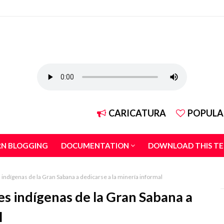
CARICATURA
POPULA
RN BLOGGING
DOCUMENTATION
DOWNLOAD THIS T
indígenas de la Gran Sabana a dedicarse a la minería informal
s indígenas de la Gran Sabana a
l