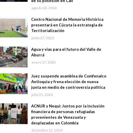
de su posesión en Cali
agosto 03, 2026
Centro Nacional de Memoria Histórica
presentará en Cúcuta la estrategia de
Territorialización
junio 27, 2023
Agua y vías para el futuro del Valle de
Aburrá
enero 17, 2025
Juez suspende asamblea de Comfenalco
Antioquia y frena elección de nueva
junta en medio de controversia política
julio 31, 2026
ACNUR y Nequi: Juntos por la inclusión
financiera de personas refugiadas
provenientes de Venezuela y
desplazadas en Colombia
diciembre 12, 2024