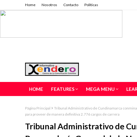
Home
Nosotros
Contacto
Políticas
HOME
FEATURES
MEGA MENU
LEA
Página Principal
Tribunal Administrativo de Cundinamarca conmina a
para proveer de manera definitiva 2.776 cargos de carrera
Tribunal Administrativo de C