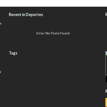
Recent in Deportes
n
Error: No Posts Found
Tags
w
R