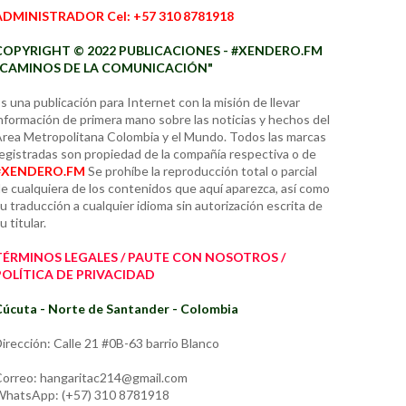
ADMINISTRADOR Cel: +57 310 8781918
COPYRIGHT © 2022 PUBLICACIONES - #XENDERO.FM
"CAMINOS DE LA COMUNICACIÓN"
s una publicación para Internet con la misión de llevar
nformación de primera mano sobre las noticias y hechos del
rea Metropolitana Colombia y el Mundo. Todos las marcas
egistradas son propiedad de la compañía respectiva o de
#XENDERO.FM
Se prohíbe la reproducción total o parcial
e cualquiera de los contenidos que aquí aparezca, así como
u traducción a cualquier idioma sin autorización escrita de
u titular.
TÉRMINOS LEGALES / PAUTE CON NOSOTROS /
POLÍTICA DE PRIVACIDAD
úcuta - Norte de Santander - Colombia
irección: Calle 21 #0B-63 barrio Blanco
orreo: hangaritac214@gmail.com
hatsApp: (+57) 310 8781918