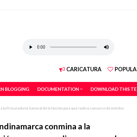
CARICATURA
POPULA
RN BLOGGING
DOCUMENTATION
DOWNLOAD THIS T
 la Procuraduría General de la Nación para que realice concurso de méritos
undinamarca conmina a la