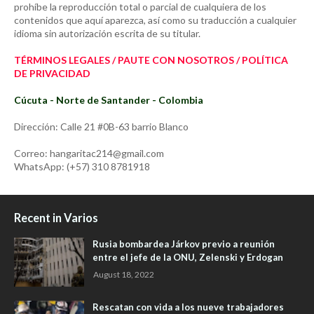
prohíbe la reproducción total o parcial de cualquiera de los
contenidos que aquí aparezca, así como su traducción a cualquier
idioma sin autorización escrita de su titular.
TÉRMINOS LEGALES / PAUTE CON NOSOTROS / POLÍTICA
DE PRIVACIDAD
Cúcuta - Norte de Santander - Colombia
Dirección: Calle 21 #0B-63 barrio Blanco
Correo: hangaritac214@gmail.com
WhatsApp: (+57) 310 8781918
Recent in Varios
Rusia bombardea Járkov previo a reunión
entre el jefe de la ONU, Zelenski y Erdogan
August 18, 2022
Rescatan con vida a los nueve trabajadores