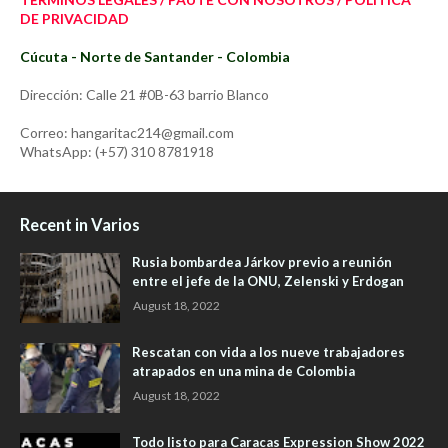
DE PRIVACIDAD
Cúcuta - Norte de Santander - Colombia
Dirección: Calle 21 #0B-63 barrio Blanco
Correo: hangaritac214@gmail.com
WhatsApp: (+57) 310 8781918
Recent in Varios
Rusia bombardea Járkov previo a reunión
entre el jefe de la ONU, Zelenski y Erdogan
August 18, 2022
Rescatan con vida a los nueve trabajadores
atrapados en una mina de Colombia
August 18, 2022
Todo listo para Caracas Expression Show 2022