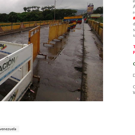
i
Á
r
d
s
s
C
D
C
W
avenezuela