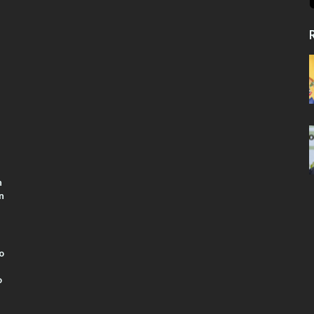
R
n
n
o
o