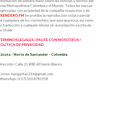
nformación de primera mano sobre las noticias y hechos del
rea Metropolitana Colombia y el Mundo. Todos las marcas
egistradas son propiedad de la compañía respectiva o de
#XENDERO.FM
Se prohíbe la reproducción total o parcial
e cualquiera de los contenidos que aquí aparezca, así como
u traducción a cualquier idioma sin autorización escrita de
u titular.
TÉRMINOS LEGALES / PAUTE CON NOSOTROS /
POLÍTICA DE PRIVACIDAD
úcuta - Norte de Santander - Colombia
irección: Calle 21 #0B-63 barrio Blanco
orreo: hangaritac214@gmail.com
hatsApp: (+57) 310 8781918