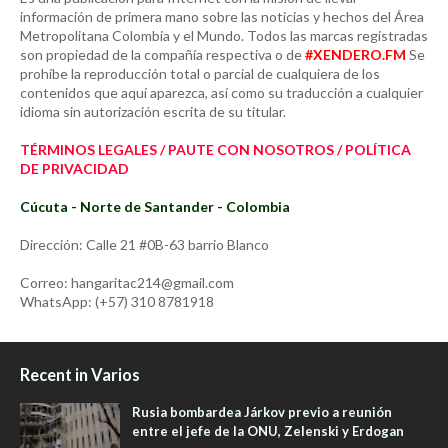
información de primera mano sobre las noticias y hechos del Área
Metropolitana Colombia y el Mundo. Todos las marcas registradas
son propiedad de la compañía respectiva o de
#XENDERO.FM
Se
prohíbe la reproducción total o parcial de cualquiera de los
contenidos que aquí aparezca, así como su traducción a cualquier
idioma sin autorización escrita de su titular.
TÉRMINOS LEGALES / PAUTE CON NOSOTROS / POLÍTICA
DE PRIVACIDAD
Cúcuta - Norte de Santander - Colombia
Dirección: Calle 21 #0B-63 barrio Blanco
Correo: hangaritac214@gmail.com
WhatsApp: (+57) 310 8781918
Recent in Varios
Rusia bombardea Járkov previo a reunión
entre el jefe de la ONU, Zelenski y Erdogan