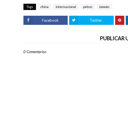
Tags
china
internacional
pelosi
taiwán
Facebook
Twitter
PUBLICAR
0 Comentarios