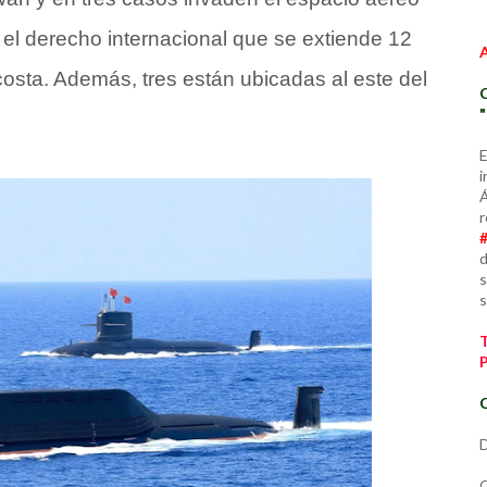
or el derecho internacional que se extiende 12
 costa. Además, tres están ubicadas al este del
E
i
Á
r
d
s
s
C
D
C