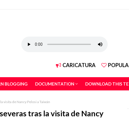
CARICATURA
POPULA
RN BLOGGING
DOCUMENTATION
DOWNLOAD THIS T
a visita de Nancy Pelosi a Taiwán
everas tras la visita de Nancy