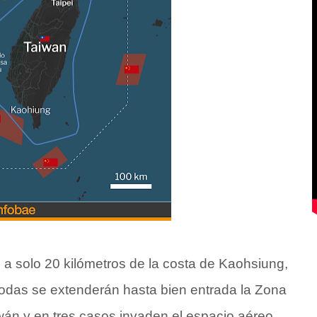
 a solo 20 kilómetros de la costa de Kaohsiung,
, todas se extenderán hasta bien entrada la Zona
wán y en tres casos invaden el espacio aéreo