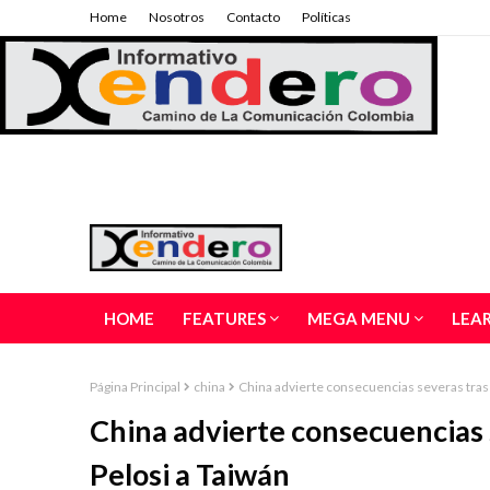
Home
Nosotros
Contacto
Políticas
HOME
FEATURES
MEGA MENU
LEA
Página Principal
china
China advierte consecuencias severas tras l
China advierte consecuencias s
Pelosi a Taiwán