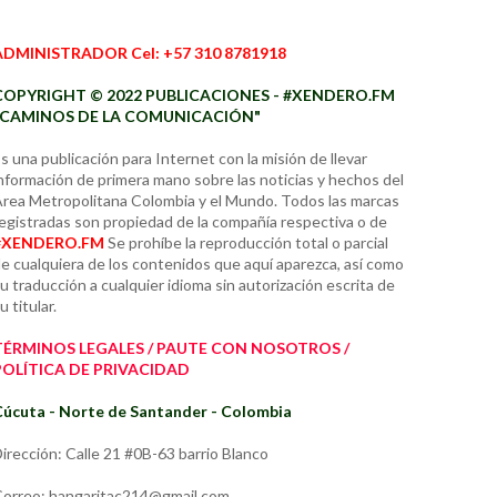
ADMINISTRADOR Cel: +57 310 8781918
COPYRIGHT © 2022 PUBLICACIONES - #XENDERO.FM
"CAMINOS DE LA COMUNICACIÓN"
s una publicación para Internet con la misión de llevar
nformación de primera mano sobre las noticias y hechos del
rea Metropolitana Colombia y el Mundo. Todos las marcas
egistradas son propiedad de la compañía respectiva o de
#XENDERO.FM
Se prohíbe la reproducción total o parcial
e cualquiera de los contenidos que aquí aparezca, así como
u traducción a cualquier idioma sin autorización escrita de
u titular.
TÉRMINOS LEGALES / PAUTE CON NOSOTROS /
POLÍTICA DE PRIVACIDAD
úcuta - Norte de Santander - Colombia
irección: Calle 21 #0B-63 barrio Blanco
orreo: hangaritac214@gmail.com