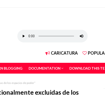
CARICATURA
POPULA
RN BLOGGING
DOCUMENTATION
DOWNLOAD THIS T
as de los espacios de poder”
cionalmente excluidas de los