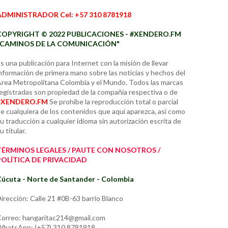
ADMINISTRADOR Cel: +57 310 8781918
COPYRIGHT © 2022 PUBLICACIONES - #XENDERO.FM
"CAMINOS DE LA COMUNICACIÓN"
s una publicación para Internet con la misión de llevar
nformación de primera mano sobre las noticias y hechos del
rea Metropolitana Colombia y el Mundo. Todos las marcas
egistradas son propiedad de la compañía respectiva o de
#XENDERO.FM
Se prohíbe la reproducción total o parcial
e cualquiera de los contenidos que aquí aparezca, así como
u traducción a cualquier idioma sin autorización escrita de
u titular.
TÉRMINOS LEGALES / PAUTE CON NOSOTROS /
POLÍTICA DE PRIVACIDAD
úcuta - Norte de Santander - Colombia
irección: Calle 21 #0B-63 barrio Blanco
orreo: hangaritac214@gmail.com
hatsApp: (+57) 310 8781918