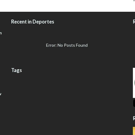
Recent in Deportes
n
Error: No Posts Found
Tags
w
R