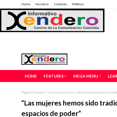
Home
Nosotros
Contacto
Políticas
HOME
FEATURES
MEGA MENU
LEA
Página Principal
“Las mujeres hemos sido tradicionalmente excluid
“Las mujeres hemos sido tradi
espacios de poder”