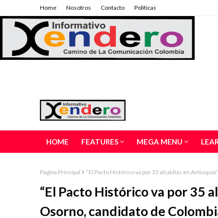
Home
Nosotros
Contacto
Políticas
HOME
FEATURES
MEGA MENU
LEA
Página Principal
“El Pacto Histórico va por 35 alcaldías en Antioq
“El Pacto Histórico va por 35 
Osorno, candidato de Colomb