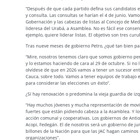
“Después de que cada partido defina sus candidatos 
y consulta. Las consultas se harían el 4 de junio. Vamo
Gobernación y las cabezas de listas al Concejo de Mede
lideresa del Urabá, a Asamblea. No es fácil ese consen
ejemplo, quiere liderar listas. El objetivo son tres cu
Tras nueve meses de gobierno Petro, ¿qué tan bien pa
“Mire, nosotros tenemos claro que somos gobierno per
y lo estamos haciendo de cara al 29 de octubre. Si no
olvídese de que en 2026 vamos a tener un sucesor entr
Cauca, sobre todo. Vamos a tener equipos de trabajo e
para considerar las elecciones un éxito”.
¿Sí hay renovación o predomina la vieja guardia de iz
“Hay muchos jóvenes y mucha representación de movim
fuertes que están pidiendo cabeza a la Asamblea. Y lo
acción comunal y cooperativas. Los gobiernos de Antio
Acopi, Fedegán. El de nosotros será un gobierno de ju
billones de la Nación para que las JAC hagan caminos d
organizaciones”.