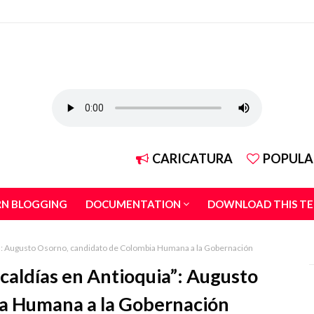
CARICATURA
POPULA
RN BLOGGING
DOCUMENTATION
DOWNLOAD THIS T
uia”: Augusto Osorno, candidato de Colombia Humana a la Gobernación
alcaldías en Antioquia”: Augusto
ia Humana a la Gobernación