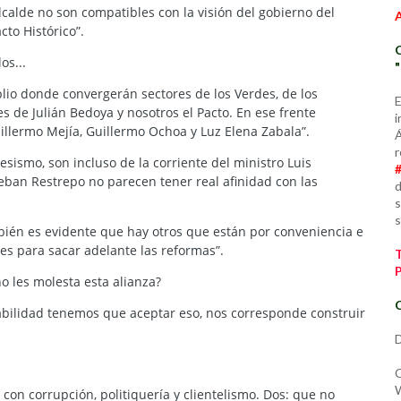
lcalde no son compatibles con la visión del gobierno del
cto Histórico”.
os...
plio donde convergerán sectores de los Verdes, de los
E
es de Julián Bedoya y nosotros el Pacto. En ese frente
i
illermo Mejía, Guillermo Ochoa y Luz Elena Zabala”.
Á
r
esismo, son incluso de la corriente del ministro Luis
teban Restrepo no parecen tener real afinidad con las
d
s
s
ién es evidente que hay otros que están por conveniencia e
res para sacar adelante las reformas”.
no les molesta esta alianza?
C
nabilidad tenemos que aceptar eso, nos corresponde construir
D
C
W
on corrupción, politiquería y clientelismo. Dos: que no