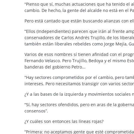
“Pienso que sí, muchas actuaciones que ha tenido el a
cambio. De hecho, la gente del alcalde no está en el Pa
Pero está cantado que están buscando alianzas con ell
“Ellos (Independientes) parecen que irán al frente am
conservadores de Carlos Andrés Trujillo, de los liberal
también están liberales rebeldes como Jorge Mejía, Gu
Varios de esos nombres sí tienen afinidad con el progr
Fernando Velasco. Pero Trujillo, Bedoya y el mismo Es
banderas del gobierno Petro...
“Hay sectores comprometidos por el cambio, pero tamb
intereses. Pero necesitamos transigir con varios secto
¿Y a las bases de la izquierda y movimientos sociales 
“Sí, hay sectores ofendidos, pero en aras de la gober
consensos”.
¿Y cuáles son entonces las líneas rojas?
“Primera: no aceptamos gente que esté comprometida c