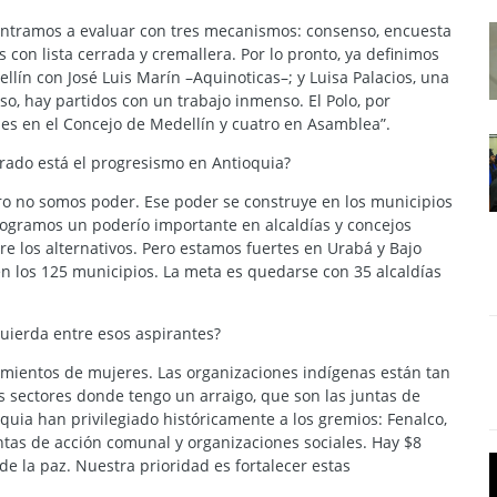
entramos a evaluar con tres mecanismos: consenso, encuesta
s con lista cerrada y cremallera. Por lo pronto, ya definimos
llín con José Luis Marín –Aquinoticas–; y Luisa Palacios, una
so, hay partidos con un trabajo inmenso. El Polo, por
rules en el Concejo de Medellín y cuatro en Asamblea”.
rado está el progresismo en Antioquia?
o no somos poder. Ese poder se construye en los municipios
 logramos un poderío importante en alcaldías y concejos
e los alternativos. Pero estamos fuertes en Urabá y Bajo
n los 125 municipios. La meta es quedarse con 35 alcaldías
quierda entre esos aspirantes?
ientos de mujeres. Las organizaciones indígenas están tan
s sectores donde tengo un arraigo, que son las juntas de
quia han privilegiado históricamente a los gremios: Fenalco,
ntas de acción comunal y organizaciones sociales. Hay $8
e la paz. Nuestra prioridad es fortalecer estas