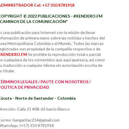
ADMINISTRADOR Cel: +57 310 8781918
COPYRIGHT © 2022 PUBLICACIONES - #XENDERO.FM
"CAMINOS DE LA COMUNICACIÓN"
s una publicación para Internet con la misión de llevar
nformación de primera mano sobre las noticias y hechos del
rea Metropolitana Colombia y el Mundo. Todos las marcas
egistradas son propiedad de la compañía respectiva o de
#XENDERO.FM
Se prohíbe la reproducción total o parcial
e cualquiera de los contenidos que aquí aparezca, así como
u traducción a cualquier idioma sin autorización escrita de
u titular.
TÉRMINOS LEGALES / PAUTE CON NOSOTROS /
POLÍTICA DE PRIVACIDAD
úcuta - Norte de Santander - Colombia
irección: Calle 21 #0B-63 barrio Blanco
orreo: hangaritac214@gmail.com
hatsApp: (+57) 310 8781918