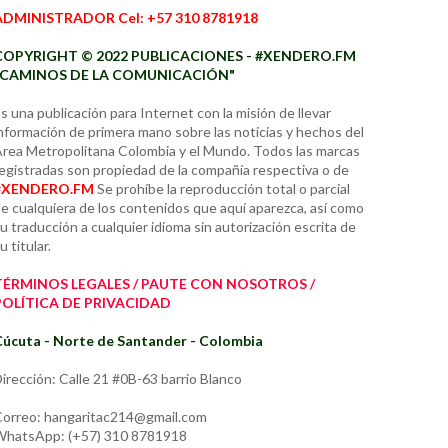
ADMINISTRADOR Cel: +57 310 8781918
COPYRIGHT © 2022 PUBLICACIONES - #XENDERO.FM
"CAMINOS DE LA COMUNICACIÓN"
s una publicación para Internet con la misión de llevar
nformación de primera mano sobre las noticias y hechos del
rea Metropolitana Colombia y el Mundo. Todos las marcas
egistradas son propiedad de la compañía respectiva o de
#XENDERO.FM
Se prohíbe la reproducción total o parcial
e cualquiera de los contenidos que aquí aparezca, así como
u traducción a cualquier idioma sin autorización escrita de
u titular.
TÉRMINOS LEGALES / PAUTE CON NOSOTROS /
POLÍTICA DE PRIVACIDAD
úcuta - Norte de Santander - Colombia
irección: Calle 21 #0B-63 barrio Blanco
orreo: hangaritac214@gmail.com
hatsApp: (+57) 310 8781918