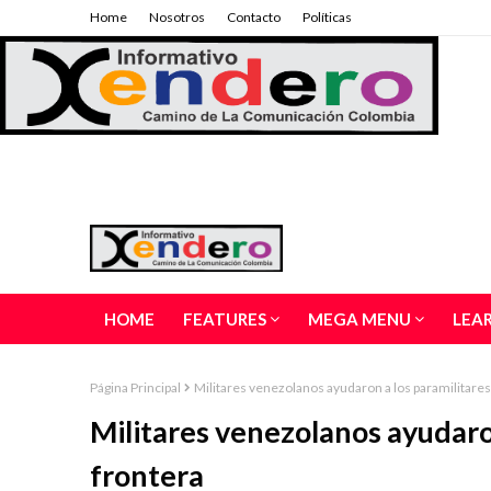
Home
Nosotros
Contacto
Políticas
HOME
FEATURES
MEGA MENU
LEA
Página Principal
Militares venezolanos ayudaron a los paramilitares 
Militares venezolanos ayudaron
frontera