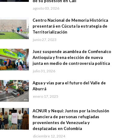
de su posesión en Cali
agosto 03, 2026
Centro Nacional de Memoria Histórica
presentará en Cúcuta la estrategia de
Territorialización
junio 27, 2023
Juez suspende asamblea de Comfenalco
Antioquia y frena elección de nueva
junta en medio de controversia política
julio 31, 2026
Agua y vías para el futuro del Valle de
Aburrá
enero 17, 2025
ACNUR y Nequi: Juntos por la inclusión
financiera de personas refugiadas
provenientes de Venezuela y
desplazadas en Colombia
diciembre 12, 2024