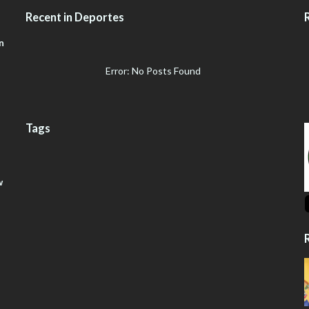
Recent in Deportes
n
Error: No Posts Found
Tags
w
R