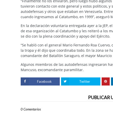
“Finalmente no los enviaron, pero luego hubo alguno
tuvieron contacto con este general y estos políticos, 
autodefensas y otros que estaban en Venezuela. Entre e
cuando ingresamos al Catatumbo, en 1999”, aseguró 
En la declaración voluntaria entregada ayer a la JEP, e
de esa organización al Catatumbo y les reiteró a los ma
se dio con la plena coordinación y apoyo del Ejército.
“Se habló con el general Mario Fernando Roa Cuervo, c
la tropa y él dijo que coordinaba todo. En la zona se 
comandante del Batallón Saraguro, el mayor Mauricio Ll
Algunos miembros de las autodefensas ingresaron hast
Mancuso, excomandante paramilitar.
Facebook
Twitter
PUBLICAR
0 Comentarios