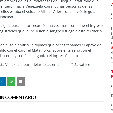
s miembros de las autodefensas del Bloque Catatumbo que
y se fueron hacia Venezuela con muchas personas de las
llos estaba el soldado Misael Valero, que sirvió de guía
Mancuso.
l exjefe paramilitar recordó, una vez más, cómo fue el ingreso
E
gistrados que la incursión a sangre y fuego a este territorio
i
Á
r
on él se planificó, le dijimos que necesitábamos el apoyo de
habló con el coronel Matamoros, sobre el terreno con el
d
orente y con él se organiza el ingreso”, contó.
s
s
a Venezuela para dejar fosas en ese país”, Salvatore
C
D
 UN COMENTARIO
C
W