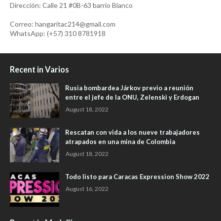
Dirección: Calle 21 #0B-63 barrio Blanco
Correo: hangaritac214@gmail.com
WhatsApp: (+57) 310 8781918
Recent in Varios
Rusia bombardea Járkov previo a reunión
entre el jefe de la ONU, Zelenski y Erdogan
August 18, 2022
Rescatan con vida a los nueve trabajadores
atrapados en una mina de Colombia
August 18, 2022
Todo listo para Caracas Expression Show 2022
August 16, 2022