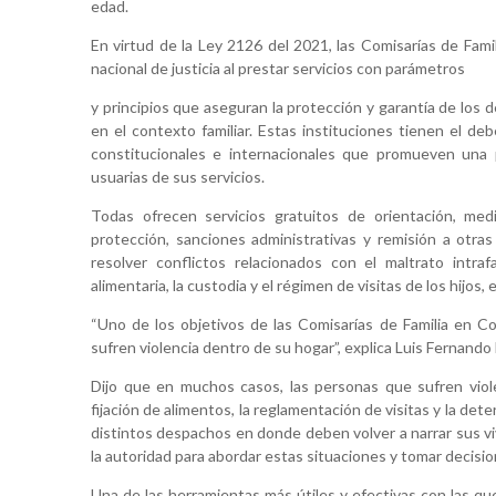
edad.
En virtud de la Ley 2126 del 2021, las Comisarías de Fa
nacional de justicia al prestar servicios con parámetros
y principios que aseguran la protección y garantía de los 
en el contexto familiar. Estas instituciones tienen el d
constitucionales e internacionales que promueven una
usuarias de sus servicios.
Todas ofrecen servicios gratuitos de orientación, medi
protección, sanciones administrativas y remisión a otra
resolver conflictos relacionados con el maltrato intrafa
alimentaria, la custodia y el régimen de visitas de los hijos, 
“Uno de los objetivos de las Comisarías de Familia en Col
sufren violencia dentro de su hogar”, explica Luis Fernando
Dijo que en muchos casos, las personas que sufren viol
fijación de alimentos, la reglamentación de visitas y la deter
distintos despachos en donde deben volver a narrar sus vi
la autoridad para abordar estas situaciones y tomar decisio
Una de las herramientas más útiles y efectivas con las qu