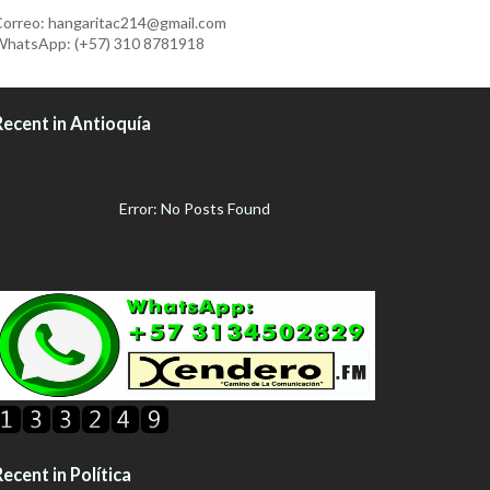
orreo: hangaritac214@gmail.com
hatsApp: (+57) 310 8781918
Recent in Antioquía
Error: No Posts Found
ecent in Política