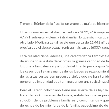
Frente al Búnker de la fiscalía, un grupo de mujeres hicieron
El panorama es escalofriante: solo en 2022, 614 mujere
47.771 sufrieron violencia intrafamiliar, lo que significa q
otro lado, Medicina Legal reveló que cerca de 11.441 niños
precisa que el abuso sexual registra más casos (6007), seguid
Esta realidad tiene, además, una característica terrible:
dejar una cruel estela de víctimas, la gruesa cantidad de h
lo pone a tambalearse y al borde del infarto por colapso. 
los casos que llegan a manos de los jueces se rezaga, mient
de las altas cortes son procesos viejos que no han tenido
generando impunidad que termina por ser una revictimizac
Pero el Estado colombiano tiene una suerte de as bajo la 
trata de las Comisarías de Familia, entidades que se pre
solución de los problemas familiares y comunitarios y que
derechos de los miembros de la familia, especialmente de 