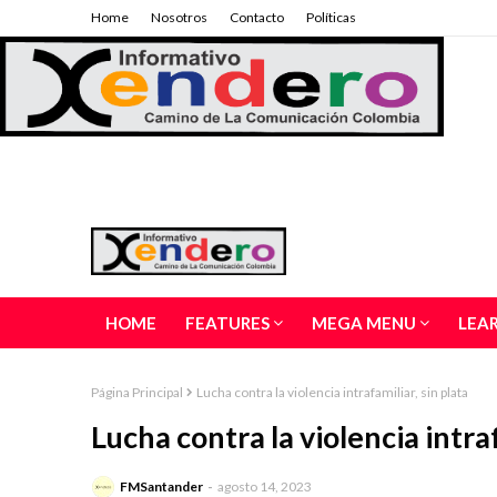
Home
Nosotros
Contacto
Políticas
HOME
FEATURES
MEGA MENU
LEA
Página Principal
Lucha contra la violencia intrafamiliar, sin plata
Lucha contra la violencia intraf
FMSantander
agosto 14, 2023