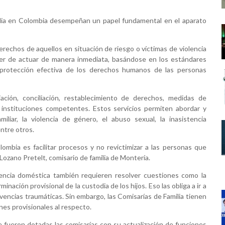
milia en Colombia desempeñan un papel fundamental en el aparato
derechos de aquellos en situación de riesgo o víctimas de violencia
eber de actuar de manera inmediata, basándose en los estándares
 protección efectiva de los derechos humanos de las personas
ación, conciliación, restablecimiento de derechos, medidas de
s instituciones competentes. Estos servicios permiten abordar y
miliar, la violencia de género, el abuso sexual, la inasistencia
entre otros.
ombia es facilitar procesos y no revictimizar a las personas que
 Lozano Pretelt, comisario de familia de Montería.
encia doméstica también requieren resolver cuestiones como la
minación provisional de la custodia de los hijos. Eso las obliga a ir a
vencias traumáticas. Sin embargo, las Comisarías de Familia tienen
nes provisionales al respecto.
e fueron dotadas las comisarías con su actualización de funciones