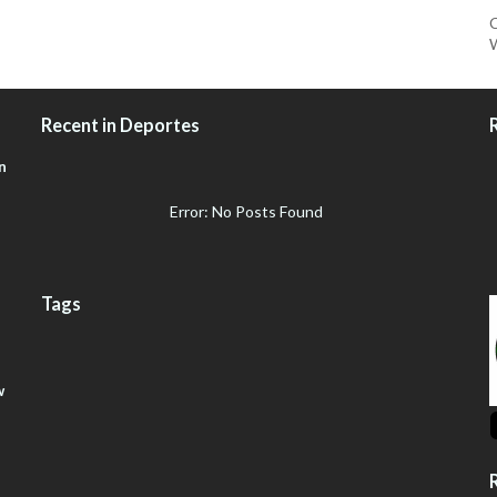
C
W
Recent in Deportes
n
Error: No Posts Found
Tags
w
R