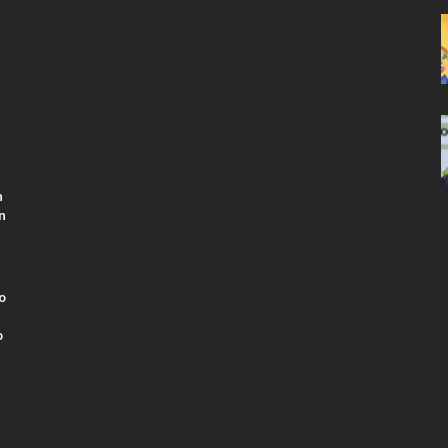
n
n
o
o