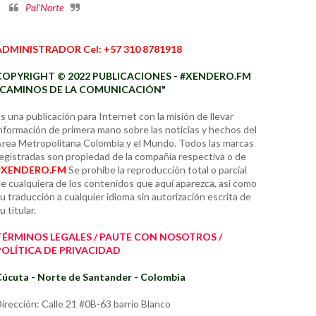
Pal'Norte
ADMINISTRADOR Cel: +57 310 8781918
COPYRIGHT © 2022 PUBLICACIONES - #XENDERO.FM
"CAMINOS DE LA COMUNICACIÓN"
s una publicación para Internet con la misión de llevar
nformación de primera mano sobre las noticias y hechos del
rea Metropolitana Colombia y el Mundo. Todos las marcas
egistradas son propiedad de la compañía respectiva o de
#XENDERO.FM
Se prohíbe la reproducción total o parcial
e cualquiera de los contenidos que aquí aparezca, así como
u traducción a cualquier idioma sin autorización escrita de
u titular.
TÉRMINOS LEGALES / PAUTE CON NOSOTROS /
POLÍTICA DE PRIVACIDAD
úcuta - Norte de Santander - Colombia
irección: Calle 21 #0B-63 barrio Blanco