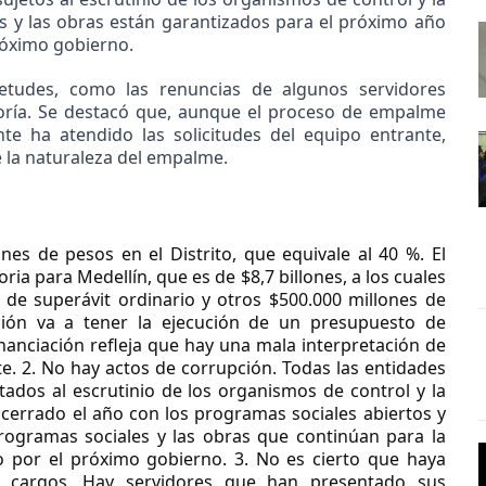
s y las obras están garantizados para el próximo año
róximo gobierno.
etudes, como las renuncias de algunos servidores
toría. Se destacó que, aunque el proceso de empalme
nte ha atendido las solicitudes del equipo entrante,
 la naturaleza del empalme.
ones de pesos en el Distrito, que equivale al 40 %. El
ia para Medellín, que es de $8,7 billones, a los cuales
e superávit ordinario y otros $500.000 millones de
ción va a tener la ejecución de un presupuesto de
anciación refleja que hay una mala interpretación de
te. 2. No hay actos de corrupción. Todas las entidades
tados al escrutinio de los organismos de control y la
 cerrado el año con los programas sociales abiertos y
rogramas sociales y las obras que continúan para la
o por el próximo gobierno. 3. No es cierto que haya
s cargos. Hay servidores que han presentado sus