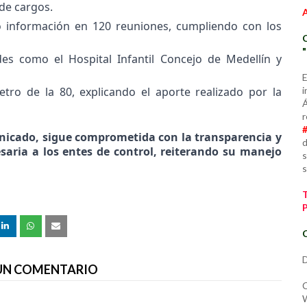
de cargos.
o información en 120 reuniones, cumpliendo con los
des como el Hospital Infantil Concejo de Medellín y
E
i
tro de la 80, explicando el aporte realizado por la
Á
r
unicado, sigue comprometida con la transparencia y
d
saria a los entes de control, reiterando su manejo
s
s
C
D
 UN COMENTARIO
C
W