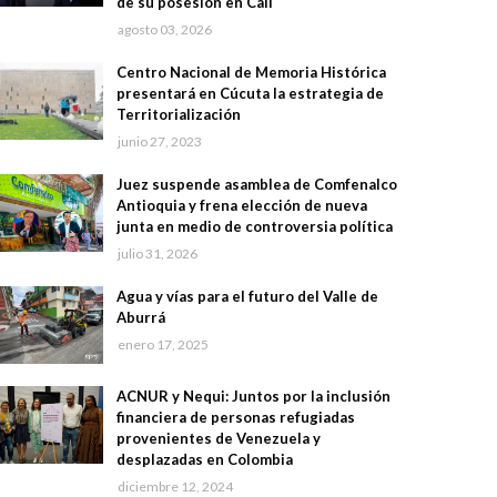
de su posesión en Cali
agosto 03, 2026
Centro Nacional de Memoria Histórica
presentará en Cúcuta la estrategia de
Territorialización
junio 27, 2023
Juez suspende asamblea de Comfenalco
Antioquia y frena elección de nueva
junta en medio de controversia política
julio 31, 2026
Agua y vías para el futuro del Valle de
Aburrá
enero 17, 2025
ACNUR y Nequi: Juntos por la inclusión
financiera de personas refugiadas
provenientes de Venezuela y
desplazadas en Colombia
diciembre 12, 2024