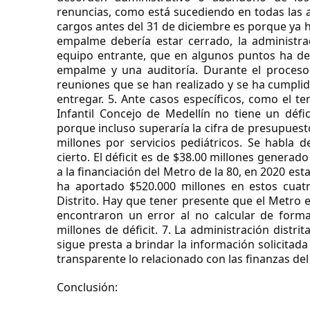
renuncias, como está sucediendo en todas las a
cargos antes del 31 de diciembre es porque ya ha
empalme debería estar cerrado, la administraci
equipo entrante, que en algunos puntos ha de
empalme y una auditoría. Durante el proceso
reuniones que se han realizado y se ha cumpli
entregar. 5. Ante casos específicos, como el te
Infantil Concejo de Medellín no tiene un défic
porque incluso superaría la cifra de presupuesto
millones por servicios pediátricos. Se habla 
cierto. El déficit es de $38.00 millones generad
a la financiación del Metro de la 80, en 2020 est
ha aportado $520.000 millones en estos cuatr
Distrito. Hay que tener presente que el Metro es
encontraron un error al no calcular de form
millones de déficit. 7. La administración distri
sigue presta a brindar la información solicitad
transparente lo relacionado con las finanzas del 
Conclusión: