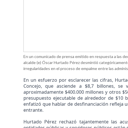
En un comunicado de prensa emitido en respuesta a las decl
alcalde (e) Óscar Hurtado Pérez desmintió categóricamente
irregularidades en el proceso de empalme entre las adminis
En un esfuerzo por esclarecer las cifras, Hur
Concejo, que asciende a $8,7 billones, se
aproximadamente $400.000 millones y otros $5
presupuesto ejecutable de alrededor de $10 bil
enfatizó que hablar de desfinanciación refleja 
entrante.
Hurtado Pérez rechazó tajantemente las acu
entidades públicas y servidores públicos están s