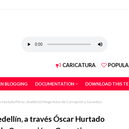
CARICATURA
POPULA
RN BLOGGING
DOCUMENTATION
DOWNLOAD THIS T
r Hurtado Pérez, alcalde (e) Niega Actos de Corrupción y Garantiza
dellín, a través Óscar Hurtado