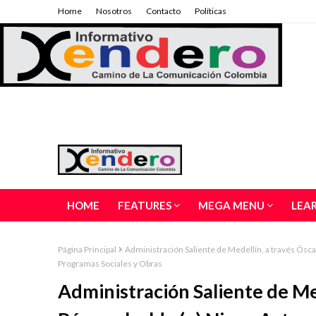
Home
Nosotros
Contacto
Políticas
HOME
FEATURES
MEGA MENU
LEA
Página Principal
Administración Saliente de Medellín, a través Ósca
Programas Sociales y Obras
Administración Saliente de Me