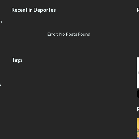
Recent in Deportes
n
Error: No Posts Found
Tags
w
R