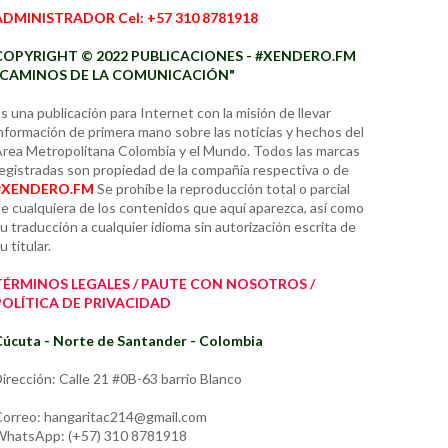
ADMINISTRADOR Cel: +57 310 8781918
COPYRIGHT © 2022 PUBLICACIONES - #XENDERO.FM
"CAMINOS DE LA COMUNICACIÓN"
s una publicación para Internet con la misión de llevar
nformación de primera mano sobre las noticias y hechos del
rea Metropolitana Colombia y el Mundo. Todos las marcas
egistradas son propiedad de la compañía respectiva o de
#XENDERO.FM
Se prohíbe la reproducción total o parcial
e cualquiera de los contenidos que aquí aparezca, así como
u traducción a cualquier idioma sin autorización escrita de
u titular.
TÉRMINOS LEGALES / PAUTE CON NOSOTROS /
POLÍTICA DE PRIVACIDAD
úcuta - Norte de Santander - Colombia
irección: Calle 21 #0B-63 barrio Blanco
orreo: hangaritac214@gmail.com
hatsApp: (+57) 310 8781918