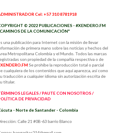
ADMINISTRADOR Cel: +57 310 8781918
COPYRIGHT © 2022 PUBLICACIONES - #XENDERO.FM
"CAMINOS DE LA COMUNICACIÓN"
s una publicación para Internet con la misión de llevar
nformación de primera mano sobre las noticias y hechos del
rea Metropolitana Colombia y el Mundo. Todos las marcas
egistradas son propiedad de la compañía respectiva o de
#XENDERO.FM
Se prohíbe la reproducción total o parcial
e cualquiera de los contenidos que aquí aparezca, así como
u traducción a cualquier idioma sin autorización escrita de
u titular.
TÉRMINOS LEGALES / PAUTE CON NOSOTROS /
POLÍTICA DE PRIVACIDAD
úcuta - Norte de Santander - Colombia
irección: Calle 21 #0B-63 barrio Blanco
orreo: hangaritac214@gmail.com