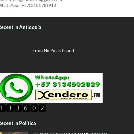
hatsApp: (+57) 310 8781918
Recent in Antioquía
Error: No Posts Found
ecent in Política