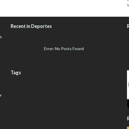
W
Recent in Deportes
n
Error: No Posts Found
Tags
w
R