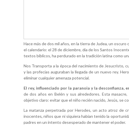
Hace más de dos mil años, en la tierra de Judea, un oscuro c
el calendario: el 28 de diciembre, día de los Santos Inoce
textos bíblicos, ha perdurado en la tradición latina como 
Nos Transporta a la época del nacimiento de Jesucristo, c
y las profecías auguraban la llegada de un nuevo rey. Her
eliminar cualquier amenaza potencial.
El rey, influenciado por la paranoia y la desconfianza, 
de dos años en Belén y sus alrededores. Esta masacre,
objetivo claro: evitar que el niño recién nacido, Jesús, se c
La matanza perpetrada por Herodes, un acto atroz de crue
inocentes, niños que ni siquiera habían tenido la oportunid
padres en un intento desesperado de mantener el poder.