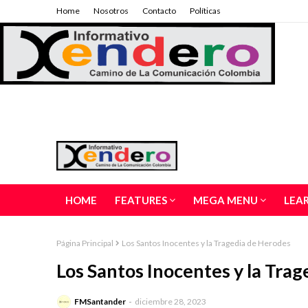
Home
Nosotros
Contacto
Políticas
HOME
FEATURES
MEGA MENU
LEA
Página Principal
Los Santos Inocentes y la Tragedia de Herodes
Los Santos Inocentes y la Tra
FMSantander
diciembre 28, 2023