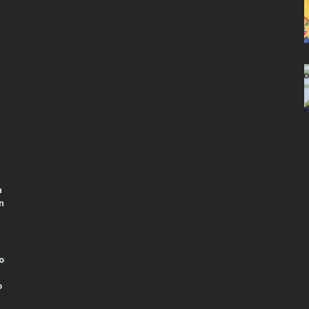
n
n
o
o